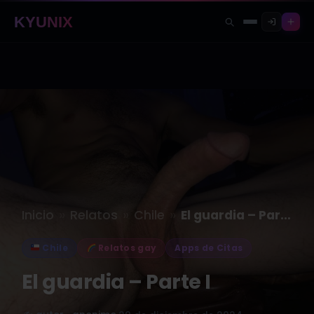
KYUNIX
»
»
»
Inicio
Relatos
Chile
El guardia – Parte I
Chile
Relatos gay
Apps de Citas
El guardia – Parte I