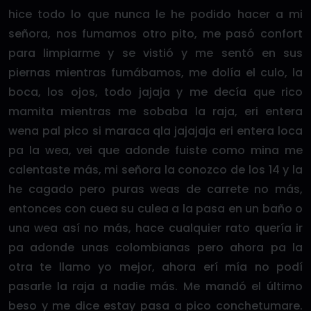
hice todo lo que nunca le he podido hacer a mi
señora, nos fumamos otro pito, me pasó confort
para limpiarme y se vistió y me sentó en sus
piernas mientras fumábamos, me dolía el culo, la
boca, los ojos, todo jajaja y me decía que rico
mamita mientras me sobaba la raja, eri entera
wena pal pico si maraca qla jajajaja eri entera loca
pa la wea, vei que adonde fuiste como mina me
calentaste más, mi señora la conozco de los 14 y la
he cagado pero puras weas de carrete no más,
entonces con cuea su culea a la pasa en un baño o
una wea así no más, hace cualquier rato quería ir
pa adonde unas colombianas pero ahora pa la
otra te llamo yo mejor, ahora erí mía no podí
pasarle la raja a nadie más. Me mandó el último
beso y me dice estay pasa a pico conchetumare.