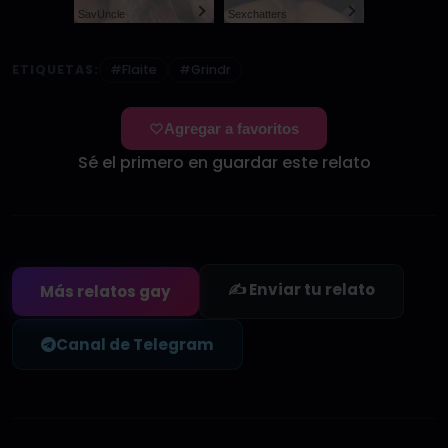
SayUncle
Sexchatters
ETIQUETAS:
#Flaite
#Grindr
Agregar a favoritos
Sé el primero en guardar este relato
✍️ Enviar tu relato
Más relatos gay
Canal de Telegram