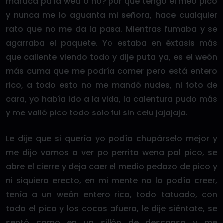
maraca pa la wea o no? por qué tengo el meo pico
y nunca me lo aguanta mi señora, hace cualquier
rato que no me da la pasa. Mientras fumaba y se
agarraba el paquete. Yo estaba en éxtasis más
que caliente viendo todo y dije puta ya, es el weón
más cuma que me podría comer pero está entero
rico, a todo esto no me mandó nudes, ni foto de
cara, yo había ido a la vida, la calentura pudo más
y me valió pico todo solo fui sin celu jajajaja.
Le dije que si quería yo podía chupárselo mejor y
me dijo vamos a ver po perrita wena pal pico, se
abre el cierre y deja caer el medio pedazo de pico y
ni siquiera erecto, en mi mente no lo podía creer,
tenía a un weón entero rico, todo tatuado, con
todo el pico y los cocos afuera, le dije siéntate, se
sentó como en un sillón de descanso y me