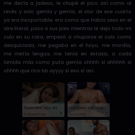
me decía a jadeos, le chupé el pico así como al
revés y solo gemía y gemía, el olor de ese cuarto
ya era insoportable, era como que había sexo en el
aire literal, paso a sus pies mientras le dejo todo mi
culo en su cara, empezó a chuparse el culo como
desquiciado, me pegaba en el hoyo, me mordía,
me metía lengua, me tenía en éxtasis, a cada
lamida más como puta gemía ohhhh si ahhhhh si
ohhhh que rico bb ayyyy si eso si así.
Stepbrother, why did you show me your dick? Now I want to fuck you with my wet pussy
Live Cams with Amateur Men
RedhandsTube
Sexchatters