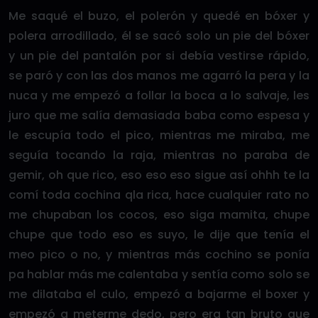
Me saqué el buzo, el polerón y quedé en bóxer y
polera arrodillado, él se sacó solo un pie del bóxer
y un pie del pantalón por si debía vestirse rápido,
se paró y con las dos manos me agarró la pera y la
nuca y me empezó a follar la boca a lo salvaje, les
juro que me salía demasiada baba como espesa y
le escupía todo el pico, mientras me miraba, me
seguía tocando la raja, mientras no paraba de
gemir, oh que rico, eso eso eso sigue así ohhh te la
comí toda cochina qla rica, hace cualquier rato no
me chupaban los cocos, eso siga mamita, chupe
chupe que todo eso es suyo, le dije que tenía el
meo pico o no, y mientras más cochino se ponía
pa hablar más me calentaba y sentía como solo se
me dilataba el culo, empezó a bajarme el boxer y
empezó a meterme dedo, pero era tan bruto que