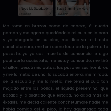
I Need My Stepdaddy
Black Slamming A Nerd
SayUncle
SayUncle
Me toma en brazos como de cabeza, él queda
parado y me agarra quedándole mi culo en la cara
y yo ahogado en su pico, me dice ya te tiraste
conchetumare, me tení como loco oe la pulenta te
pasaste, yo ya casi muerto de cansancio le digo
papi porfa acuéstate, me estoy cansando, me tiró
al sillón, pescó mis patas, las puso en sus hombros
y me la metió de una, la sacaba entera, me miraba,
se la escupía y me la metía, me tenía el culo tan
mojado entre los pollos, el líquido preseminal que
botaba y lo dilatado que estaba, no daba más de
éxtasis, me decía caliente conchetumare nadie me
había comido así el pico, la hay aguantado toda