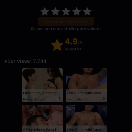
Confirmar valoración
Selecciona una estrella para valorar
4.9
/5
83 votos
Post Views:
7.744
Fucking my girlfriend's hot mommy by mistake
Live Cams with Amateur Men
RedhandsTube
Sexchatters
A Stepfather's Work Is Never Done
Live Cams with Amateur Men