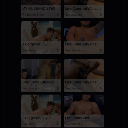
MY HUSBAND STEPSON MISTAKENLY GIVES ME IN THE ASS
Live Cams with Amateur Men
RedhandsTube
Sexchatters
A Gorgeous Boy
Live Cams with Amateur Men
SayUncle
Sexchatters
Live Cams with Amateur Men
Live Cams with Amateur Men
Sexchatters
Sexchatters
A Gorgeous Boy
Live Cams with Amateur Men
SayUncle
Sexchatters