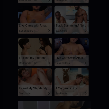
RedhandsTube
SayUncle
Live Cams with Amateur Men
Black Slamming A Nerd
Sexchatters
SayUncle
Fucking my girlfriend's hot mommy by mistake
Live Cams with Amateur Men
RedhandsTube
Sexchatters
I Need My Stepdaddy
A Gorgeous Boy
SayUncle
SayUncle