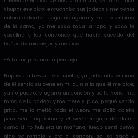
metiendo el pico de una a mi boca, sentí tan rico
chupar ese pico, escuchaba sus jadeos y me ponía
entero caliente. Luego me agarra y me tira encima
de la cama, yo me saco toda la ropa y saco la
vaselina y los condones que había sacado del
baños de mis viejos y me dice:
-Estabas preparado pendejo.
Empieza a besarme el cuello, yo jadeando encima
de él sentía su pene en mi culo a lo que él me dice,
ya no puedo, y agarra un condón y se lo pone, me
toma de la cadera y me mete el pico, pegué sendo
grito, me lo metió todo el weón, me dolió caleta
pero sentí riquísimo y el weón seguía dándome
como si no hubiera un mañana, luego sentí como
algo se rompió y era el condón, se los sacó y