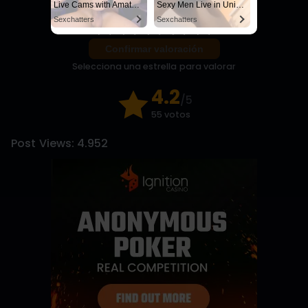
Live Cams with Amateur Men
Sexy Men Live in United States
Sexchatters
Sexchatters
Confirmar valoración
Selecciona una estrella para valorar
4.2
/5
55 votos
Post Views:
4.952