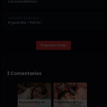
Los estudiantes
SIGUIENTE RELATO →
El guardia – Parte I
Reportar relato
3 Comentarios
Stepbrother, why did you show me your dick? Now I want to fuck you with my wet pussy
A Stepfather's Work Is Never Done