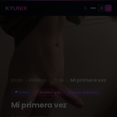
KYUNIX
»
»
»
Inicio
Relatos
Chile
Mi primera vez
Chile
Relatos gay
Relatos eróticos
Mi primera vez