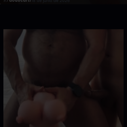
✍️
dodocarti
·
18 de junio de 2026