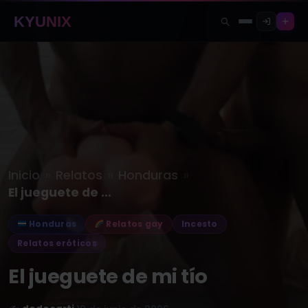
KYUNIX
»
»
»
Inicio
Relatos
Honduras
El jueguete de mi tío
Honduras
Relatos gay
Incesto
Relatos eróticos
El jueguete de mi tío