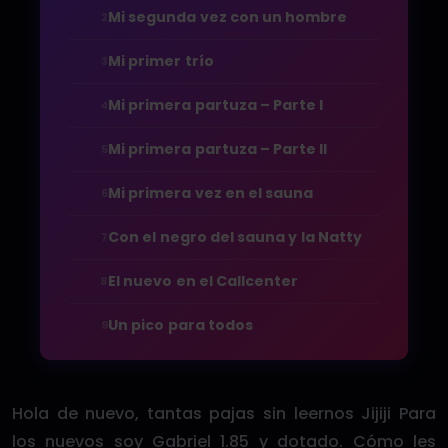
Mi segunda vez con un hombre
2
Mi primer trío
3
Mi primera partuza – Parte I
4
Mi primera partuza – Parte II
5
Mi primera vez en el sauna
6
Con el negro del sauna y la Natty
7
El nuevo en el Callcenter
8
Un pico para todos
9
Hola de nuevo, tantas pajas sin leernos Jijiji Para
los nuevos soy Gabriel 1.85 y dotado. Cómo les