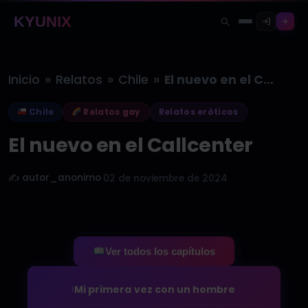
KYUNIX
»
»
»
Inicio
Relatos
Chile
El nuevo en el Callcenter
Chile
Relatos gay
Relatos eróticos
El nuevo en el Callcenter
✍️ autor_anonimo
·
02 de noviembre de 2024
Ver todos los capítulos
Mi primera vez con un hombre
1