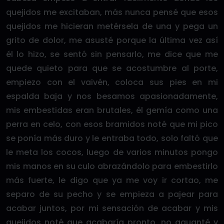
quejidos me excitaban, más nunca pensé que esos
quejidos me hicieran metérsela de una y pega un
grito de dolor, me asusté porque la última vez así
él lo hizo, se sentó sin pensarlo, me dice que me
quede quieto para que se acostumbre al porte,
empiezo con el vaivén, coloca sus pies en mi
espalda baja y nos besamos apasionadamente,
mis embestidas eran brutales, él gemía como una
perra en celo, con esos bramidos noté que mi pico
se ponía más duro y le entraba todo, solo faltó que
le meta los cocos, luego de varios minutos pongo
mis manos en su culo abrazándolo para embestirlo
más fuerte, le digo que ya me voy ir cortao, me
separo de su pecho y se empieza a pajear para
acabar juntos, por mi sensación de acabar y mis
quejidos noté que acabaría pronto, no aguanté y