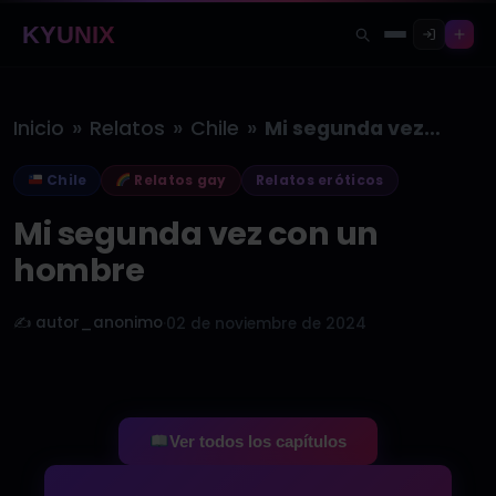
KYUNIX
»
»
»
Inicio
Relatos
Chile
Mi segunda vez con un hombre
Chile
Relatos gay
Relatos eróticos
Mi segunda vez con un
hombre
✍️ autor_anonimo
·
02 de noviembre de 2024
Ver todos los capítulos