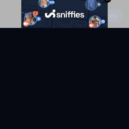
Escribe un comentario
KYUNIX
La comunidad de relatos eróticos en español.
RELATOS
EXPLORAR
Todos los relatos
Categorías