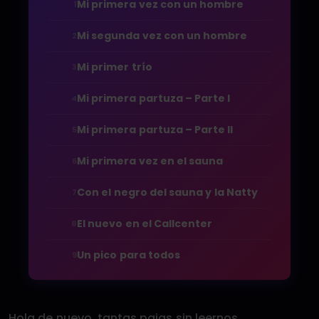
Mi primera vez con un hombre
1
Mi segunda vez con un hombre
2
Mi primer trío
3
Mi primera partuza – Parte I
4
Mi primera partuza – Parte II
5
Mi primera vez en el sauna
6
Con el negro del sauna y la Natty
7
El nuevo en el Callcenter
8
Un pico para todos
9
Hola de nuevo, tantas pajas sin leernos.