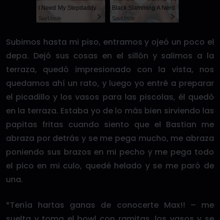
I Need My Stepdaddy
Black Slamming A Nerd
SayUncle
SayUncle
Subimos hasta mi piso, entramos y ojeó un poco el
depa. Dejó sus cosas en el sillón y salimos a la
terraza, quedó impresionado con la vista, nos
quedamos ahí un rato, y luego yo entré a preparar
el picadillo y los vasos para las piscolas, él quedó
en la terraza. Estaba yo de lo más bien sirviendo las
papitas fritas cuando siento que el Bastian me
abraza por detrás y se me pega mucho, me abraza
poniendo sus brazos en mi pecho y me pega todo
el pico en mi culo, quedé helado y se me paró de
una.
*Tenía hartas ganas de conocerte Max!! – me
suelta y toma el bowl con ramitas, los vasos y se