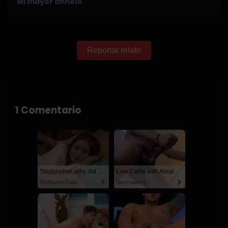
Mi mayor anhelo
Reportar relato
1 Comentario
Stepbrother, why did you show me your dick? Now I want to fuck you with my wet pussy
Live Cams with Amateur Men
RedhandsTube
Sexchatters