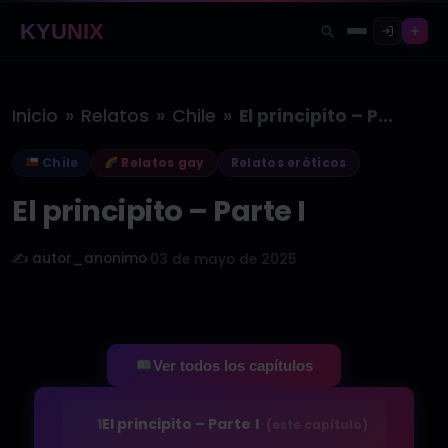
KYUNIX
»
»
»
Inicio
Relatos
Chile
El principito – Parte I
Chile
Relatos gay
Relatos eróticos
El principito – Parte I
✍️ autor_anonimo
·
03 de mayo de 2025
Ver todos los capítulos
1
El principito – Parte I
(este capítulo)