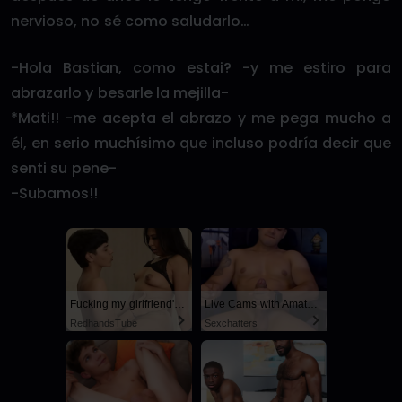
nervioso, no sé como saludarlo…
-Hola Bastian, como estai? -y me estiro para
abrazarlo y besarle la mejilla-
*Mati!! -me acepta el abrazo y me pega mucho a
él, en serio muchísimo que incluso podría decir que
senti su pene-
-Subamos!!
Fucking my girlfriend's hot mommy by mistake
Live Cams with Amateur Men
RedhandsTube
Sexchatters