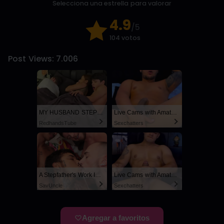
Selecciona una estrella para valorar
4.9
/5
104 votos
Post Views:
7.006
MY HUSBAND STEPSON MISTAKENLY GIVES ME IN THE ASS
Live Cams with Amateur Men
RedhandsTube
Sexchatters
A Stepfather's Work Is Never Done
Live Cams with Amateur Men
SayUncle
Sexchatters
Agregar a favoritos