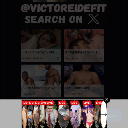
Stepbrother, why did you show me your dick? Now I want to fuck you with my wet pussy
A Stepfather's Work Is Never Done
RedhandsTube
SayUncle
Black Slamming A Nerd
Live Cams with Amateur Men
SayUncle
Sexchatters
Escribe un comentario
Fucking my girlfriend's hot mommy by mistake
A Gorgeous Boy