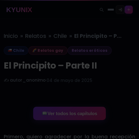
KYUNIX
»
»
»
Inicio
Relatos
Chile
El Principito – Parte II
Chile
Relatos gay
Relatos eróticos
El Principito – Parte II
✍️ autor_anonimo
·
04 de mayo de 2025
Ver todos los capítulos
Primero, quiero agradecer por la buena recepción