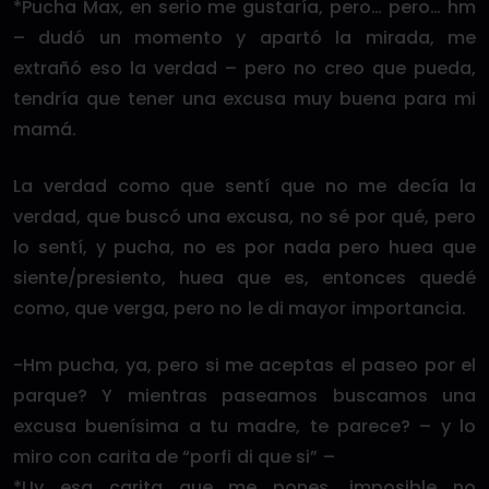
*Pucha Max, en serio me gustaría, pero… pero… hm
– dudó un momento y apartó la mirada, me
extrañó eso la verdad – pero no creo que pueda,
tendría que tener una excusa muy buena para mi
mamá.
La verdad como que sentí que no me decía la
verdad, que buscó una excusa, no sé por qué, pero
lo sentí, y pucha, no es por nada pero huea que
siente/presiento, huea que es, entonces quedé
como, que verga, pero no le di mayor importancia.
-Hm pucha, ya, pero si me aceptas el paseo por el
parque? Y mientras paseamos buscamos una
excusa buenísima a tu madre, te parece? – y lo
miro con carita de “porfi di que si” –
*Uy esa carita que me pones, imposible no