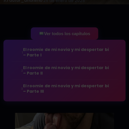
✍️ autor_anonimo
·
25 de enero de 2025
Ver todos los capítulos
El roomie de mi novia y mi despertar bi
1
– Parte I
El roomie de mi novia y mi despertar bi
2
– Parte II
El roomie de mi novia y mi despertar bi
3
– Parte III