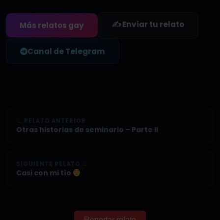
✍️ Enviar tu relato
Más relatos gay
Canal de Telegram
← RELATO ANTERIOR
Otras historias de seminario – Parte II
SIGUIENTE RELATO →
Casi con mi tío
Reportar relato