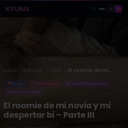
KYUNIX
»
»
»
Inicio
Relatos
Chile
El roomie de mi novia y…
Chile
Relatos gay
Militar/Uniformados
Relatos eróticos
El roomie de mi novia y mi
despertar bi – Parte III