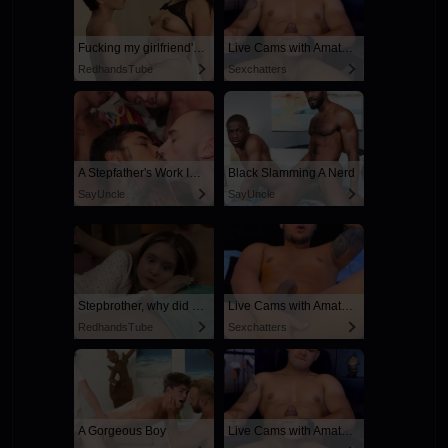
Fucking my girlfriend's hot mommy by mistake
Live Cams with Amateur Men
RedhandsTube
Sexchatters
A Stepfather's Work Is Never Done
Black Slamming A Nerd
SayUncle
SayUncle
Stepbrother, why did you show me your dick? Now I want to fuck you with my wet pussy
Live Cams with Amateur Men
RedhandsTube
Sexchatters
A Gorgeous Boy
Live Cams with Amateur Men