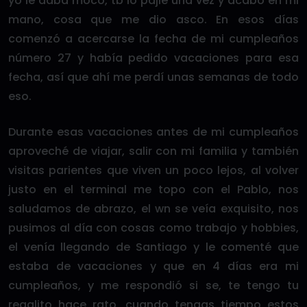
yo le daba moco, tb lo pajié una vez y acabó en mi
mano, cosa que me dio asco. En esos días
comenzó a acercarse la fecha de mi cumpleaños
número 27 y había pedido vacaciones para esa
fecha, así que ahí me perdí unas semanas de todo
eso.
Durante esas vacaciones antes de mi cumpleaños
aproveché de viajar, salir con mi familia y también
visitas parientes que viven un poco lejos, al volver
justo en el terminal me topo con el Pablo, nos
saludamos de abrazo, el wn se veía exquisito, nos
pusimos al día con cosas como trabajo y hobbies,
el venía llegando de Santiago y le comenté que
estaba de vacaciones y que en 4 días era mi
cumpleaños, y me respondió si se, te tengo tu
regalito hace rato, cuando tengas tiempo estos