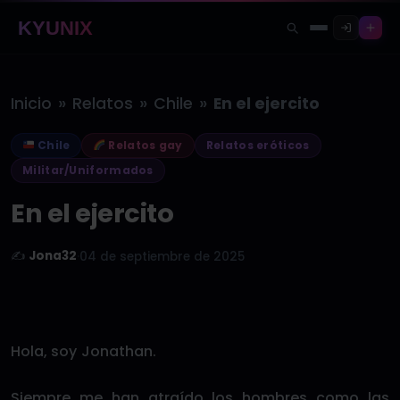
KYUNIX
»
»
»
Inicio
Relatos
Chile
En el ejercito
Chile
Relatos gay
Relatos eróticos
Militar/Uniformados
En el ejercito
✍️
Jona32
·
04 de septiembre de 2025
Hola, soy Jonathan.
Siempre me han atraído los hombres como las