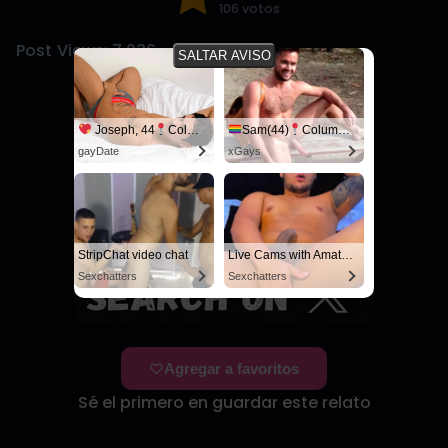
106 votos
Post Views:
7.036
SALTAR AVISO
Joseph, 44
Columbus
Sam(44)
Columbus
gayDate
xGays
StripChat video chat
Live Cams with Amateur Men
Sexchatters
Sexchatters
Agregar a favoritos
Sé el primero en guardar este relato