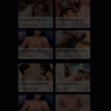
Stepbrother, why did you show me your dick? Now I want to fuck you with my wet pussy
A Stepfather's Work Is Never Done
RedhandsTube
SayUncle
Live Cams with Amateur Men
Sexy Men Live in United States
Sexchatters
Sexchatters
Fucking my girlfriend's hot mommy by mistake
A Gorgeous Boy
RedhandsTube
SayUncle