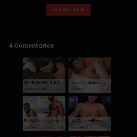
Reportar relato
4 Comentarios
MY HUSBAND STEPSON MISTAKENLY GIVES ME IN THE ASS
I Need My Stepdaddy
RedhandsTube
SayUncle
Black Slamming A Nerd
Live Cams with Amateur Men
SayUncle
Sexchatters