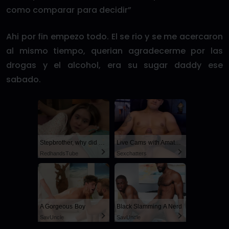
como comparar para decidir”
Ahi por fin empezo todo. El se rio y se me acercaron
al mismo tiempo, querian agradecerme por las
drogas y el alcohol, era su sugar daddy ese
sabado.
Stepbrother, why did you show me your dick? Now I want to fuck you with my wet pussy
Live Cams with Amateur Men
RedhandsTube
Sexchatters
A Gorgeous Boy
Black Slamming A Nerd
SayUncle
SayUncle