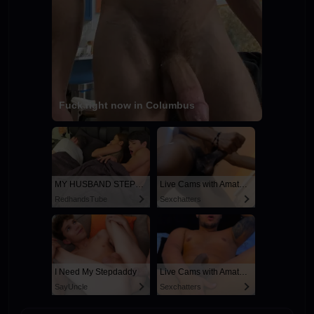
Fuck right now in Columbus
MY HUSBAND STEPSON MISTAKENLY GIVES ME IN THE ASS
Live Cams with Amateur Men
RedhandsTube
Sexchatters
I Need My Stepdaddy
Live Cams with Amateur Men
SayUncle
Sexchatters