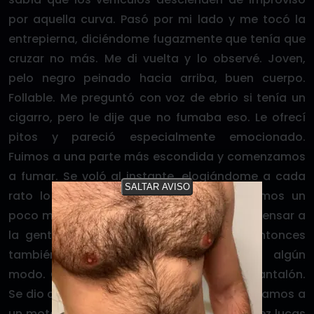
por aquella curva. Pasó por mi lado y me tocó la
entrepierna, diciéndome fugazmente que tenía que
cruzar no más. Me di vuelta y lo observé. Joven,
pelo negro peinado hacia arriba, buen cuerpo.
Follable. Me preguntó con voz de ebrio si tenía un
cigarro, pero le dije que no fumaba eso. Le ofrecí
pitos y pareció especialmente emocionado.
Fuimos a una parte más escondida y comenzamos
a fumar. Se voló al instante, elogiándome a cada
SALTAR AVISO
rato lo que le había convidado. Caminamos un
poco más y le dije que me gustaba recompensar a
la gente de mi agrado. Respondió que entonces
también tenía que recompensarme de algún
modo. Con descaro le miré el bulto del pantalón.
Se dio cuenta y me sonrió. Le dije que pasáramos a
un motel; yo pagaba. Justo andaba con diez lucas