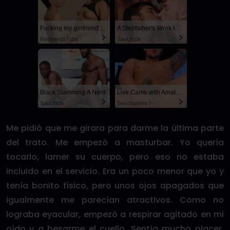
Fucking my girlfriend's hot mommy by mistake
A Stepfather's Work Is Never Done
RedhandsTube
SayUncle
Black Slamming A Nerd
Live Cams with Amateur Men
SayUncle
Sexchatters
Me pidió que me girara para darme la última parte
del trato. Me empezó a masturbar. Yo quería
tocarlo, lamer su cuerpo, pero eso no estaba
incluido en el servicio. Era un poco menor que yo y
tenía bonito físico, pero unos ojos apagados que
igualmente me parecían atractivos. Como no
lograba eyacular, empezó a respirar agitado en mi
oído y a besarme el cuello. Sentía mucho placer,