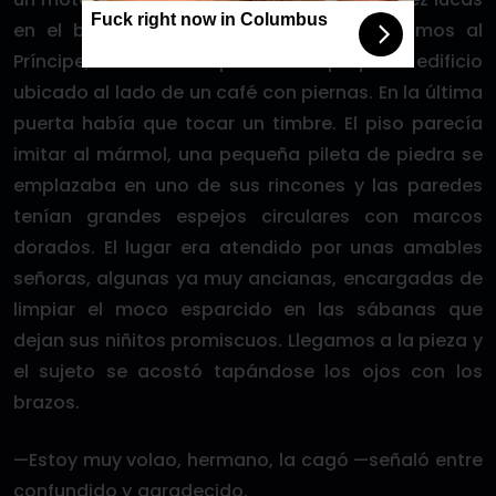
Fuck right now in Columbus
en el bolsillo. Llegamos a McIver y entramos al
Príncipe, en el cuarto piso de un pequeño edificio
ubicado al lado de un café con piernas. En la última
puerta había que tocar un timbre. El piso parecía
imitar al mármol, una pequeña pileta de piedra se
emplazaba en uno de sus rincones y las paredes
tenían grandes espejos circulares con marcos
dorados. El lugar era atendido por unas amables
señoras, algunas ya muy ancianas, encargadas de
limpiar el moco esparcido en las sábanas que
dejan sus niñitos promiscuos. Llegamos a la pieza y
el sujeto se acostó tapándose los ojos con los
brazos.
—Estoy muy volao, hermano, la cagó —señaló entre
confundido y agradecido.