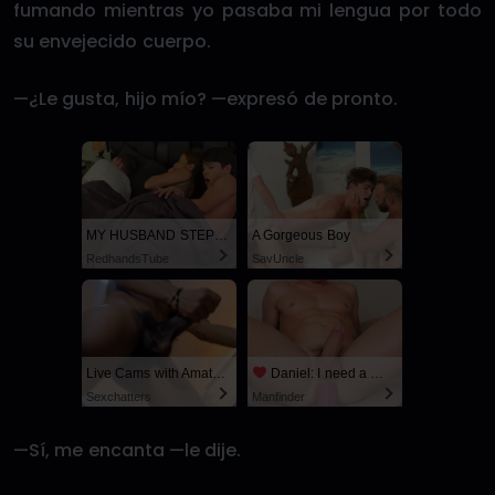
fumando mientras yo pasaba mi lengua por todo
su envejecido cuerpo.
—¿Le gusta, hijo mío? —expresó de pronto.
MY HUSBAND STEPSON MISTAKENLY GIVES ME IN THE ASS
A Gorgeous Boy
RedhandsTube
SayUncle
Live Cams with Amateur Men
Daniel: I need a man for a spicy night...
Sexchatters
Manfinder
—Sí, me encanta —le dije.