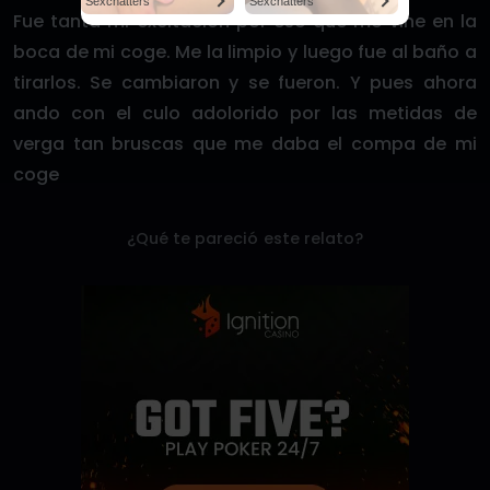
Sexchatters
Sexchatters
Fue tanta mi excitación por eso que me vine en la
boca de mi coge. Me la limpio y luego fue al baño a
tirarlos. Se cambiaron y se fueron. Y pues ahora
ando con el culo adolorido por las metidas de
verga tan bruscas que me daba el compa de mi
coge
¿Qué te pareció este relato?