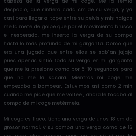
cabeza de la verga de mi coge. Me la temía
despacio, que sintiera cada cm de su verga, y ya
casi para llegar al tope entre su pelvis y mis nalgas
me la mete de golpe que por el movimiento brusco
e inesperado, me inserto la verga de su compa
hasta lo más profundo de mi garganta. Como que
era una jugada que entre ellos se sabían jajaja
pues apenas sintió toda su verga en mi garganta
que me la presiono como por 5-10 segundos para
que no me la sacara. Mientras mi coge me
empezaba a bombear. Estuvimos así como 2 min
cuando me pide que me voltee , ahora le tocaba al
compa de mi coge metérmela.
Mi coge es flaco, tiene una verga de unos 18 cm de
grosor normal, y su compa una verga como de 16
cm pero algo gruesa, pues yo no sé si por la