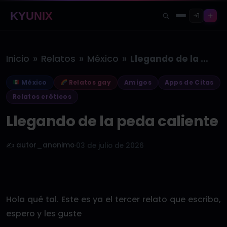
KYUNIX
»
»
»
Inicio
Relatos
México
Llegando de la peda caliente
México
Relatos gay
Amigos
Apps de Citas
Relatos eróticos
Llegando de la peda caliente
✍️ autor_anonimo
·
03 de julio de 2026
Hola qué tal. Este es ya el tercer relato que escribo,
espero y les guste