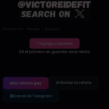
ETIQUETAS:
#Grindr
#Vergón
Agregar a favoritos
Sé el primero en guardar este relato
✍️ Enviar tu relato
Más relatos gay
Canal de Telegram