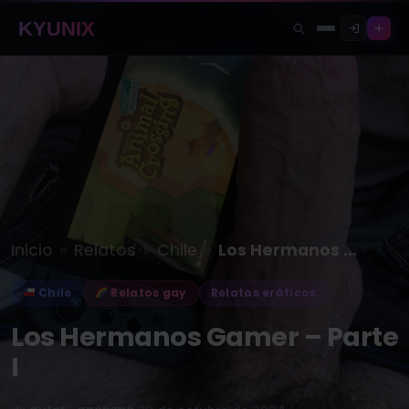
KYUNIX
»
»
»
Inicio
Relatos
Chile
Los Hermanos Gamer – Parte I
Chile
Relatos gay
Relatos eróticos
Los Hermanos Gamer – Parte
I