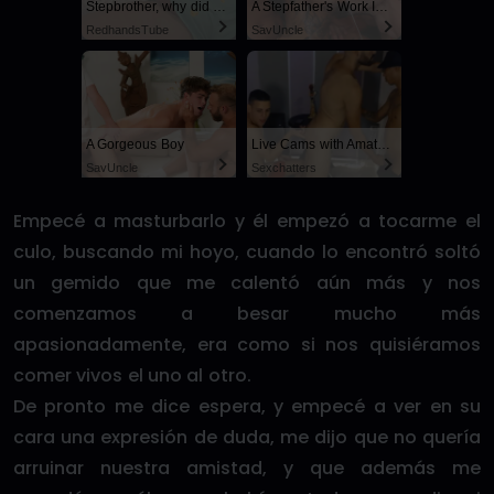
Stepbrother, why did you show me your dick? Now I want to fuck you with my wet pussy
A Stepfather's Work Is Never Done
RedhandsTube
SayUncle
A Gorgeous Boy
Live Cams with Amateur Men
SayUncle
Sexchatters
Empecé a masturbarlo y él empezó a tocarme el
culo, buscando mi hoyo, cuando lo encontró soltó
un gemido que me calentó aún más y nos
comenzamos a besar mucho más
apasionadamente, era como si nos quisiéramos
comer vivos el uno al otro.
De pronto me dice espera, y empecé a ver en su
cara una expresión de duda, me dijo que no quería
arruinar nuestra amistad, y que además me