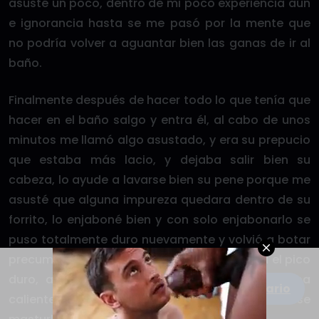
asusté un poco, dentro de mi poco experiencia aún
e ignorancia hasta se me pasó por la mente que
no podría volver a aguantar bien las ganas de ir al
baño.
Finalmente después de hacer todo lo que tenía que
hacer en el baño salgo y entra él, al cabo de unos
minutos me llamó algo asustado, y era su prepucio
que estaba más lacio, y dejaba salir bien su
cabeza, lo ayude a lavarse bien su pene porque me
asusté que alguna impureza quedara dentro de su
forrito, lo enjaboné bien y con solo enjabonarlo se
puso totalmente duro nuevamente y volvió a botar
precum, terminó de lavarse bien, y aún tenía el pico
duro, así que le pregunté si acaso aún estaba
Escribe un comentario
caliente, y me dijo que si, que normalmente él se