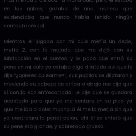
más me iba a dislocar la mandíbula, pero él estaba
en las nubes, gozaba de una manera que
evidenciaba que nunca había tenido ningún
contacto sexual.
Mientras el jugaba con mi culo metía un dedo,
metía 2, con lo mojado que me dejó con su
lubricación en el punteo y lo poco que entró su
pene en mi culo ya estaba algo dilatado así que le
dije “¿quieres culearme?”, sus pupilas se dilataron y
moviendo su cabeza de arriba a abajo me dijo que
sí con la voz entrecortada. Le dije que se quedara
acostado para que yo me sentara en su pico ya
que me iba a doler mucho si él me lo metía sin que
yo controlara la penetración, ahí él se enteró que
su pene era grande, y sobretodo grueso.