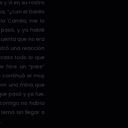
 y vi en su rostro
a, “¿con el Danilo
la Camila, me lo
 pasó, y ya hablé
cuenta que no era
stró una reacción
acaso todo lo que
e hice un “pare”
, continuó el muy
 con una mina que
que pasó y ya fue,
 contigo no había
 tema sin llegar a
.