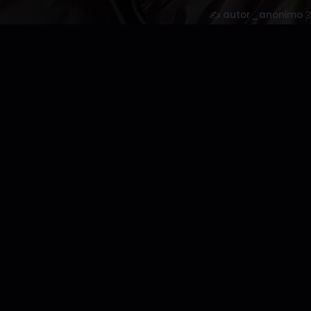
✍️ autor_anonimo
·
3