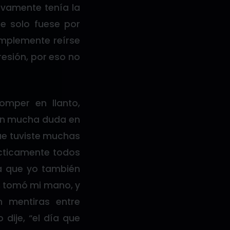
ivamente tenía la
e solo fuese por
implemente reírse
resión, por eso no
omper en llanto,
con mucha duda en
ue tuviste muchas
ácticamente todos
a que yo también
í, tomó mi mano, y
 mentiras entre
dije, “el día que