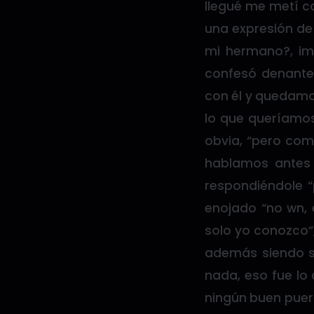
llegué me metí co
una expresión de 
mi hermano?, im
confesó denantes
con él y quedamo
lo que queríamos
obvia, “pero com
hablamos antes 
respondiéndole “
enojado “no wn, 
solo yo conozco”,
además siendo si
nada, eso fue lo 
ningún buen puert