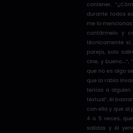
contener. “¿Có
durante todos e
me lo mencionast
contármelo y co
técnicamente sí
pareja, solo sa
cine, y bueno…”, 
que no es algo se
que la rabia inva
tenías a alguien 
textual”, él bas
con ella y que al
4 o 5 veces, que
salidas y él ye