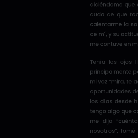
diciéndome que e
duda de que tod
calentarme la so
de mí, y su actit
me contuve en me
Tenía los ojos 
principalmente p
mi voz “mira, te
oportunidades de
los días desde 
tengo algo que co
me dijo “cuént
nosotros”, tomé 