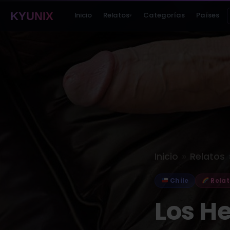
KYUNIX
Inicio
Relatos
Categorías
Países
▾
»
Inicio
Relatos
Chile
Relat
Los H