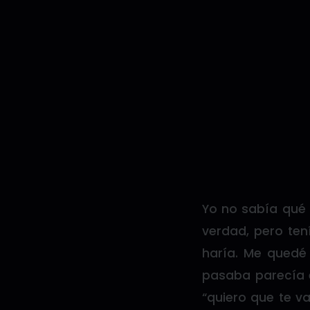
Yo no sabía qué 
verdad, pero ten
haría. Me quedé
pasaba parecía e
“quiero que te v