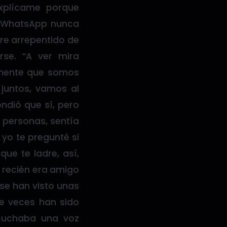
xplícame porque
r WhatsApp nunca
re arrepentido de
rse. “A ver mira
amente que somos
juntos, vamos al
ondió que sí, pero
s personas, sentía
 yo te pregunté si
que te ladre, así,
 recién era amigo
 se han visto unas
de veces han sido
scuchaba una voz