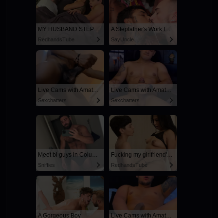
MY HUSBAND STEPSON MISTAKENLY GIVES ME IN THE ASS
A Stepfather's Work Is Never Done
RedhandsTube
SayUncle
Live Cams with Amateur Men
Live Cams with Amateur Men
Sexchatters
Sexchatters
Meet bi guys in Columbus
Fucking my girlfriend's hot mommy by mistake
Sniffies
RedhandsTube
A Gorgeous Boy
Live Cams with Amateur Men