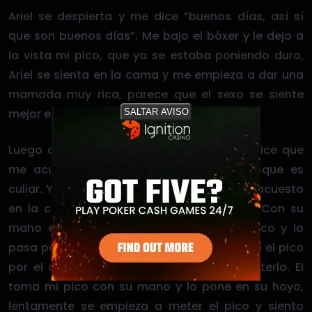
Ariel se despierta y me dice “buenos días, así sí
que son buenos días”. Me bajo el bóxer y le dejo a
la vista mi pico, que ya se estaba poniendo duro,
Ariel se sienta en la cama y me empieza a dar una
mamada muy rica, parece que el sexo se siente
mejor en la mañana.
SALTAR AVISO
Luego que me lo tiene bien mojado, me dice que
me acueste con él, que ahora sabré lo que es
culiar. Yo me saco la polera y el bóxer, me acuesto
en la cama y él se sienta encima de mí. Con su
mano empieza a tocar mis bolas y mi pico y lo
pasa por su raja, yo lo punteaba, le pasaba el pico
por el culo y estaba desesperado por meterlo. El
toma mi pico con su mano y lo pone en su hoyo,
lentamente se empieza a meter el pico y siento