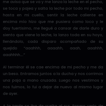
me avisa que se va y me lanza la leche en el pecho,
se toca y pajea y salta la leche por todo mi pecho,
hasta en mi cuello, sentir la leche caliente en
encima mío hizo que me pusiera como loco y le
doy fuertisimo, me llegué a cansar de darle duro y
siento que viene la leche, la lanzo toda en su hoyo,
llenándolo, cada disparo acompañado de su
quejido “aaahhh, aaaahh, aaah, aaahhh,
aaahhhh….”
Al terminar él se cae encima de mi pecho y me da
un beso. Entramos juntos a la ducha y nos corrimos
una paja a mano cruzada. Luego nos vestimos y
nos fuimos, lo fui a dejar de nuevo al mismo lugar
de ayer.
A la tarde se iba de vuelta al sur. Espero verlo de