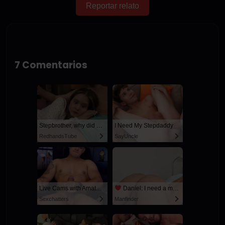
Reportar relato
7 Comentarios
Stepbrother, why did you show me your dick? Now I want to fuck you with my wet pussy
I Need My Stepdaddy
RedhandsTube
SayUncle
Live Cams with Amateur Men
Daniel: I need a man for a spicy night...
Sexchatters
Manfinder