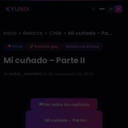
KYUNIX
»
»
»
Inicio
Relatos
Chile
Mi cuñado – Parte II
Chile
Relatos gay
Relatos eróticos
Mi cuñado – Parte II
✍️ autor_anonimo
·
14 de noviembre de 2024
Ver todos los capítulos
Mi cuñado – Parte I
1