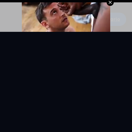
Escribe un comentario
KYUNIX
La comunidad de relatos eróticos en español.
RELATOS
EXPLORAR
Todos los relatos
Categorías