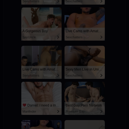
Sexchatters
Sexchatters
A Gorgeous Boy
Live Cams with Amateur Men
SayUncle
Sexchatters
Live Cams with Amateur Men
Sexy Men Live in United States
Sexchatters
Sexchatters
Daniel: I need a man for a spicy night...
Best Gay Porn Network
Manfinder
Premium Gay