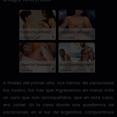
Fucking my girlfriend's hot mommy by mistake
Live Cams with Amateur Men
RedhandsTube
Sexchatters
I Need My Stepdaddy
Black Slamming A Nerd
SayUncle
SayUncle
A finales del primer año, nos fuimos de vacaciones
los cuatro, los tres que ingresamos en marzo más
un cura que nos acompañaba, que en este caso,
era Javier. En la casa donde nos quedamos de
vacaciones, en el sur de Argentina, compartimos