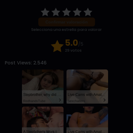
Confirmar valoración
Selecciona una estrella para valorar
5.0
/5
29 votos
Post Views:
2.546
Stepbrother, why did you show me your dick? Now I want to fuck you with my wet pussy
Live Cams with Amateur Men
RedhandsTube
Sexchatters
A Stepfather's Work Is Never Done
Live Cams with Amateur Men