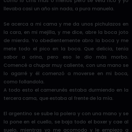
como 15 cms más o menos pero se veía rico y yo
llevaba casi un año sin nada, a pura manuela.
Se acerca a mi cama y me da unos pichulazos en
la cara, en mi mejilla, y me dice, abre la boca joto
de mierda. Yo obedientemente abro la boca y me
mete todo el pico en la boca. Que delicia, tenía
sabor a orina, pero eso le dio más morbo.
Comencé a chupar muy caliente, con una mano se
lo agarré y él comenzó a moverse en mi boca,
como follandola.
A todo esto el camerunés estaba durmiendo en la
tercera cama, que estaba al frente de la mía.
El argentino se sube la polera y con una mano y se
la pone en el cuello, se baja todo el boxer y cae al
suelo, mientras yo me acomodo y le empiezo a