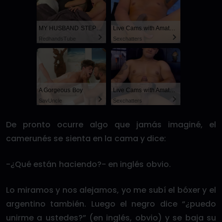
MY HUSBAND STEPSON MISTAKENLY GIVES ME IN THE ASS
Live Cams with Amateur Men
RedhandsTube
Sexchatters
A Gorgeous Boy
Live Cams with Amateur Men
SayUncle
Sexchatters
De pronto ocurre algo que jamás imaginé, el
camerunés se sienta en la cama y dice:
-¿Qué están haciendo?- en inglés obvio.
Lo miramos y nos alejamos, yo me subí el bóxer y el
argentino también. Luego el negro dice “¿puedo
unirme a ustedes?” (en inglés, obvio) y se baja su