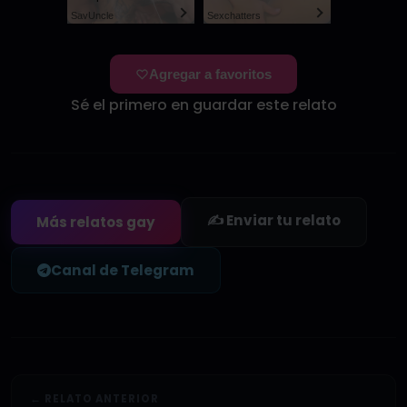
SayUncle
Sexchatters
Agregar a favoritos
Sé el primero en guardar este relato
✍️ Enviar tu relato
Más relatos gay
Canal de Telegram
← RELATO ANTERIOR