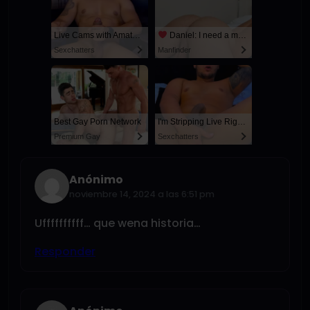
Live Cams with Amateur Men
Daniel: I need a man for a spicy night...
Sexchatters
Manfinder
Best Gay Porn Network
I'm Stripping Live Right Now
Premium Gay
Sexchatters
Anónimo
noviembre 14, 2024 a las 6:51 pm
Uffffffffff… que wena historia…
Responder