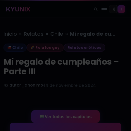
KYUNIX
»
»
»
Inicio
Relatos
Chile
Mi regalo de cumpleaños – Parte…
Chile
Relatos gay
Relatos eróticos
Mi regalo de cumpleaños –
Parte III
✍️ autor_anonimo
·
14 de noviembre de 2024
Ver todos los capítulos