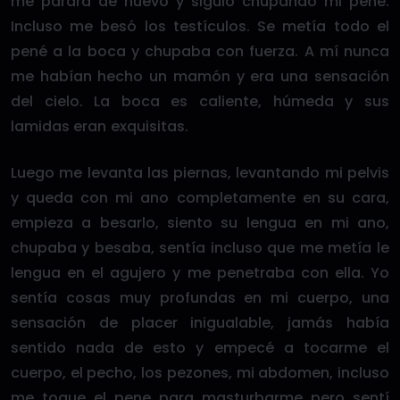
me parara de nuevo y siguió chupando mi pene.
Incluso me besó los testículos. Se metía todo el
pené a la boca y chupaba con fuerza. A mí nunca
me habían hecho un mamón y era una sensación
del cielo. La boca es caliente, húmeda y sus
lamidas eran exquisitas.
Luego me levanta las piernas, levantando mi pelvis
y queda con mi ano completamente en su cara,
empieza a besarlo, siento su lengua en mi ano,
chupaba y besaba, sentía incluso que me metía le
lengua en el agujero y me penetraba con ella. Yo
sentía cosas muy profundas en mi cuerpo, una
sensación de placer inigualable, jamás había
sentido nada de esto y empecé a tocarme el
cuerpo, el pecho, los pezones, mi abdomen, incluso
me toque el pene para masturbarme pero sentí