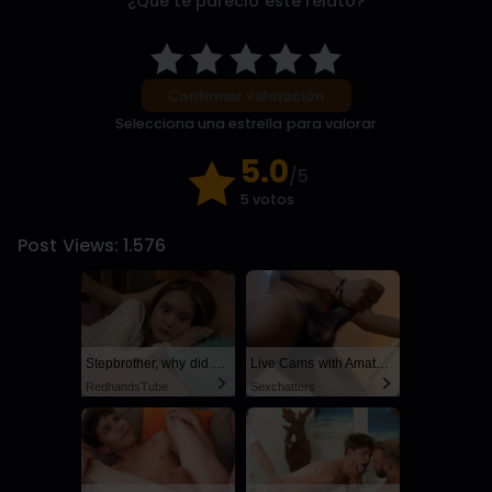
¿Qué te pareció este relato?
Confirmar valoración
Selecciona una estrella para valorar
5.0
/5
5 votos
Post Views:
1.576
Stepbrother, why did you show me your dick? Now I want to fuck you with my wet pussy
Live Cams with Amateur Men
RedhandsTube
Sexchatters