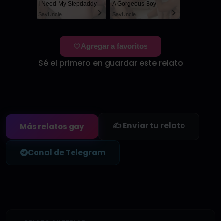
I Need My Stepdaddy
A Gorgeous Boy
SayUncle
SayUncle
Agregar a favoritos
Sé el primero en guardar este relato
✍️ Enviar tu relato
Más relatos gay
Canal de Telegram