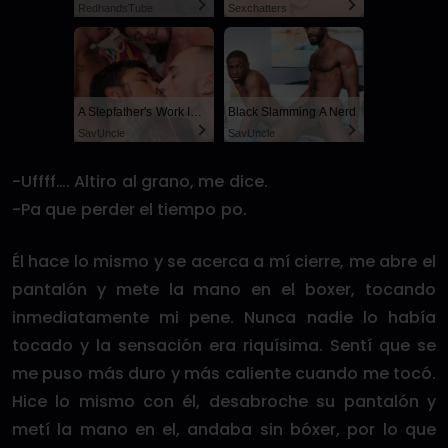
RedhandsTube
Sexchatters
A Stepfather's Work Is Never Done
Black Slamming A Nerd
SayUncle
SayUncle
-Uffff…. Altiro al grano, me dice.
-Pa que perder el tiempo po.
Él hace lo mismo y se acerca a mí cierre, me abre el
pantalón y mete la mano en el boxer, tocando
inmediatamente mi pene. Nunca nadie lo había
tocado y la sensación era riquísima. Sentí que se
me puso más duro y más caliente cuando me tocó.
Hice lo mismo con él, desabroche su pantalón y
metí la mano en el, andaba sin bóxer, por lo que