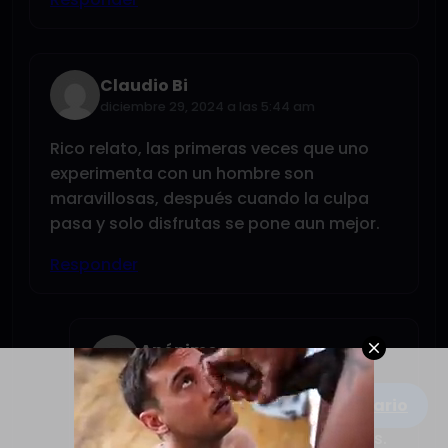
Claudio Bi
diciembre 29, 2024 a las 5:44 am
Rico relato, las primeras veces que uno
experimenta con un hombre son
maravillosas, después cuando la culpa
pasa y solo disfrutas se pone aun mejor.
Responder
Anónimo
diciembre 30, 2024 a las 12:15 am
Escribe un comentario
De verdad???
Eso me anima a continuar entonces.