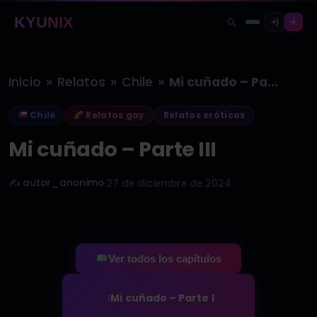
KYUNIX
»
»
»
Inicio
Relatos
Chile
Mi cuñado – Parte III
Chile
Relatos gay
Relatos eróticos
Mi cuñado – Parte III
✍️ autor_anonimo
·
27 de diciembre de 2024
Ver todos los capítulos
Mi cuñado – Parte I
1