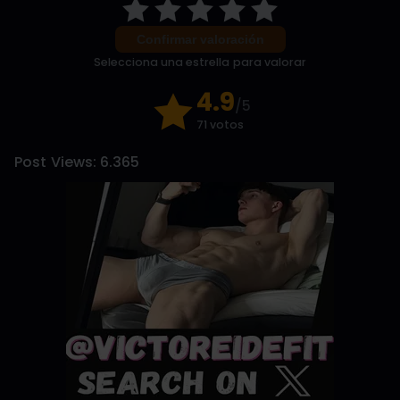
Confirmar valoración
Selecciona una estrella para valorar
4.9
/5
71 votos
Post Views:
6.365