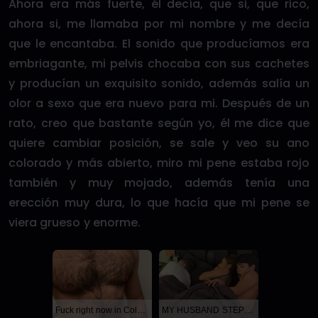
Ahora era más fuerte, él decía, que si, que rico,
ahora si, me llamaba por mi nombre y me decía
que le encantaba. El sonido que producíamos era
embriagante, mi pelvis chocaba con sus cachetes
y producían un exquisito sonido, además salía un
olor a sexo que era nuevo para mi. Después de un
rato, creo que bastante según yo, él me dice que
quiere cambiar posición, se sale y veo su ano
colorado y más abierto, miro mi pene estaba rojo
también y muy mojado, además tenía una
erección muy dura, lo que hacía que mi pene se
viera grueso y enorme.
Fuck right now in Columbus
MY HUSBAND STEPSON MISTAKENLY GIVES ME IN THE ASS