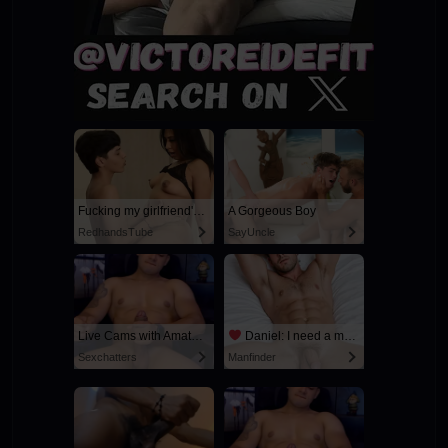
Fucking my girlfriend's hot mommy by mistake
A Gorgeous Boy
RedhandsTube
SayUncle
Live Cams with Amateur Men
Daniel: I need a man for a spicy night...
Sexchatters
Manfinder