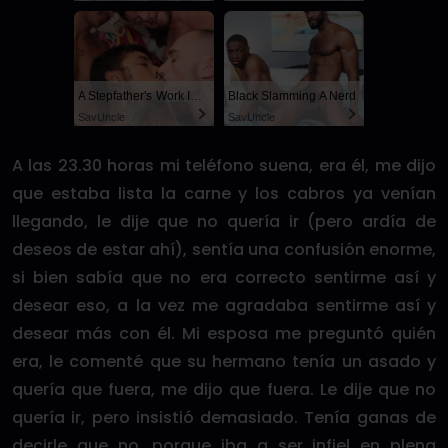
A Stepfather's Work Is Never Done
Black Slamming A Nerd
SayUncle
SayUncle
A las 23.30 horas mi teléfono suena, era él, me dijo
que estaba lista la carne y los cabros ya venían
llegando, le dije que no quería ir (pero ardía de
deseos de estar ahí), sentía una confusión enorme,
si bien sabía que no era correcto sentirme así y
desear eso, a la vez me agradaba sentirme así y
desear más con él. Mi esposa me preguntó quién
era, le comenté que su hermano tenía un asado y
quería que fuera, me dijo que fuera. Le dije que no
quería ir, pero insistió demasiado. Tenía ganas de
decirle que no, porque iba a ser infiel en plena