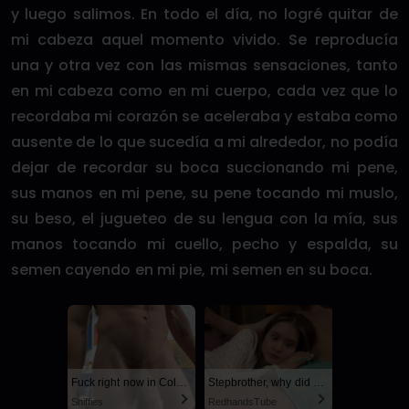
y luego salimos. En todo el día, no logré quitar de
mi cabeza aquel momento vivido. Se reproducía
una y otra vez con las mismas sensaciones, tanto
en mi cabeza como en mi cuerpo, cada vez que lo
recordaba mi corazón se aceleraba y estaba como
ausente de lo que sucedía a mi alrededor, no podía
dejar de recordar su boca succionando mi pene,
sus manos en mi pene, su pene tocando mi muslo,
su beso, el jugueteo de su lengua con la mía, sus
manos tocando mi cuello, pecho y espalda, su
semen cayendo en mi pie, mi semen en su boca.
Fuck right now in Columbus
Stepbrother, why did you show me your dick? Now I want to fuck you with my wet pussy
Sniffies
RedhandsTube