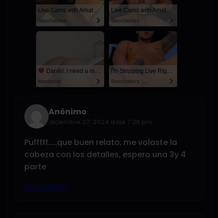
Live Cams with Amateur Men
Live Cams with Amateur Men
Sexchatters
Sexchatters
Daniel: I need a man for a spicy night...
I'm Stripping Live Right Now
Manfinder
Sexchatters
Anónimo
diciembre 27, 2024 a las 7:26 pm
Pufffff…..que buen relato, me volaste la
cabeza con los detalles, espero una 3y 4
parte
Responder