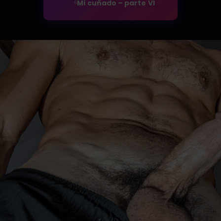
Mi cuñado – parte VI
6