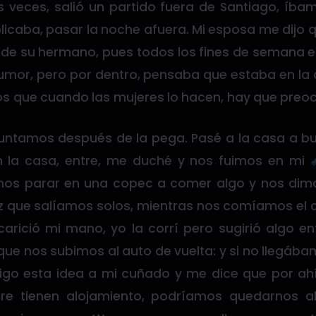
 veces, salió un partido fuera de Santiago, íbam
licaba, pasar la noche afuera. Mi esposa me dijo 
a de su hermano, pues todos los fines de semana 
mor, pero por dentro, pensaba que estaba en la c
que cuando las mujeres lo hacen, hay que preocu
 juntamos después de la pega. Pasé a la casa a b
 la casa, entre, me duché y nos fuimos en mi
mos parar en una copec a comer algo y nos dim
ez que salíamos solos, mientras nos comíamos el
arició mi mano, yo la corrí pero sugirió algo en
que nos subimos al auto de vuelta: y si no llegábam
 digo esta idea a mi cuñado y me dice que por ah
re tienen alojamiento, podríamos quedarnos a