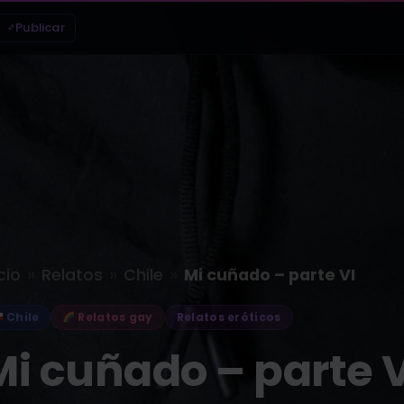
Publicar
»
»
»
cio
Relatos
Chile
Mi cuñado – parte VI
Chile
Relatos gay
Relatos eróticos
Mi cuñado – parte V