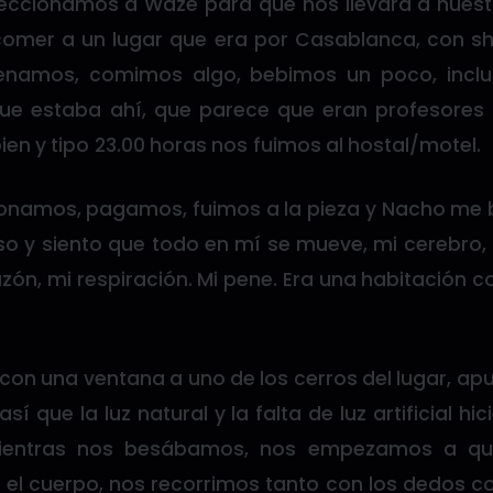
eccionamos a Waze para que nos llevara a nuest
comer a un lugar que era por Casablanca, con sho
Cenamos, comimos algo, bebimos un poco, incl
e estaba ahí, que parece que eran profesores 
n y tipo 23.00 horas nos fuimos al hostal/motel.
onamos, pagamos, fuimos a la pieza y Nacho me 
o y siento que todo en mí se mueve, mi cerebro
zón, mi respiración. Mi pene. Era una habitación 
con una ventana a uno de los cerros del lugar, ap
así que la luz natural y la falta de luz artificial hic
Mientras nos besábamos, nos empezamos a quit
l cuerpo, nos recorrimos tanto con los dedos 