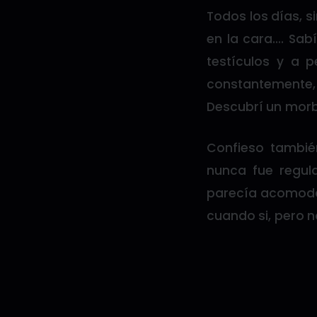
Todos los días, s
en la cara…. Sab
testículos y a 
constantemente, a
Descubrí un morbo
Confieso tambié
nunca fue regul
parecía acomodar
cuando si, pero 