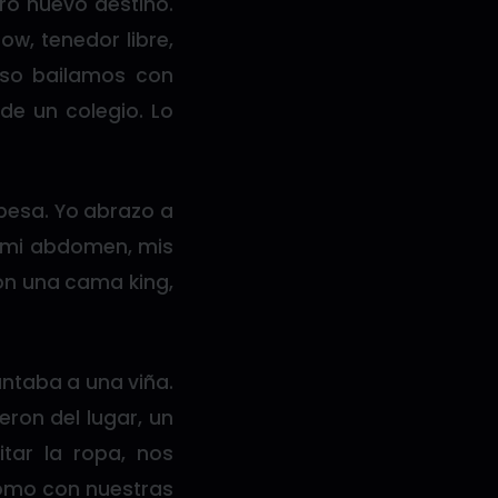
ro nuevo destino.
w, tenedor libre,
uso bailamos con
de un colegio. Lo
besa. Yo abrazo a
, mi abdomen, mis
con una cama king,
untaba a una viña.
ieron del lugar, un
ar la ropa, nos
como con nuestras