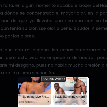
in falta, en algún momento sacaba el boxer del N
ía dónde se concentraba el mayor olor, en la pa
pesar de que ya llevaba una semana con su bo
ún tenía su olor. Ese olor a pene, a sudor. A se
 por los olores.
n que con mi esposa, las cosas empezaron a 
ar, pero esta vez, yo empecé a demostrar poco 
le mi desgano, pues no había mucha presión a c
no era la misma sensación.
SALTAR AVISO
I'm Stripping Live Right Now
Black Slamming A Nerd
Sexchatters
SayUncle