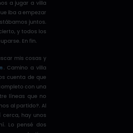
os a jugar a villa
que iba a empezar
estábamos juntos.
ierto, y todos los
parse. En fin.
uscar mis cosas y
. Camino a villa
os cuenta de que
 completo con una
tre líneas que no
os al partido?. Al
í cerca, hay unos
hí. Lo pensé dos