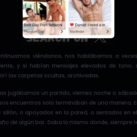
Best Gay Porn Network
Daniel: I need a man for a spicy night...
Premium Gay
Manfinder
ntinuamos viéndonos, nos hablábamos a veces
ente, y si habían mensajes elevados de tono, 
rí las carpetas ocultas, archivadas.
s jugábamos un partido, viernes noche o sábado
sos encuentros solo terminaban de una manera. E
 sillón, o apoyados en la pared, o sentados en el
baño de algún bar. Daba lo mismo donde, siempre t