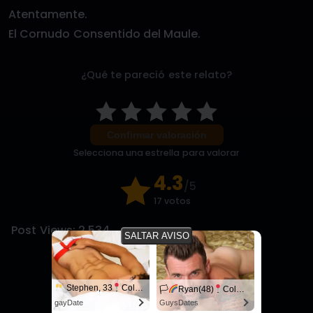
Atentamente.
El Cornudo Consentido del Maule.
¿Qué te pareció este relato?
Confirmar valoración
Selecciona una estrella para valorar
4.3
/5
17 votos
Post Views:
2.534
SALTAR AVISO
Stephen, 33
Columbus
🏳‍
Ryan(48)
Columbus
gayDate
GuysDates
Stepbrother, why did you show me your dick? Now I want to fuck you with my wet pussy
Live Cams with Amateur Men