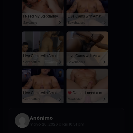
I Need My Stepdaddy
Live Cams with Amateur Men
SayUncle
Sexchatters
Live Cams with Amateur Men
Live Cams with Amateur Men
Sexchatters
Sexchatters
Live Cams with Amateur Men
Daniel: I need a man for a spicy night...
Sexchatters
Manfinder
Anónimo
mayo 26, 2026 a las 10:51 pm