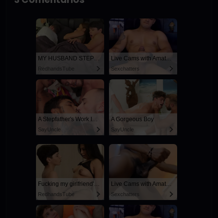
MY HUSBAND STEPSON MISTAKENLY GIVES ME IN THE ASS
Live Cams with Amateur Men
RedhandsTube
Sexchatters
A Stepfather's Work Is Never Done
A Gorgeous Boy
SayUncle
SayUncle
Fucking my girlfriend's hot mommy by mistake
Live Cams with Amateur Men
RedhandsTube
Sexchatters