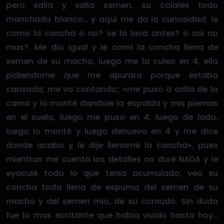
pero salia y salia semen, su colales todo
manchado blanco… y aqui me da la curiosidad; le
como la concha o no? se la lava antes? o asi no
mas?. Me dio igual y le comí la concha llena de
semen de su macho, luego me la culeo en 4, ella
pidiendome que me apurara porque estaba
cansada; me va contando:; «me puso a orilla de la
cama y lo monté dandole la espalda y mis piernas
en el suelo, luego me puso en 4, luego de lado,
luego lo monté y luego denuevo en 4 y me dice
donde acabo y le dije llename la concha», pues
mientras me cuenta los detalles no duré NADA y le
eyaculé todo lo que tenia acumulado, veo su
concha toda llena de espuma del semen de su
macho y del semen mio, de su cornudo. Sin duda
fue lo mas excitante que habia vivido hasta hoy…