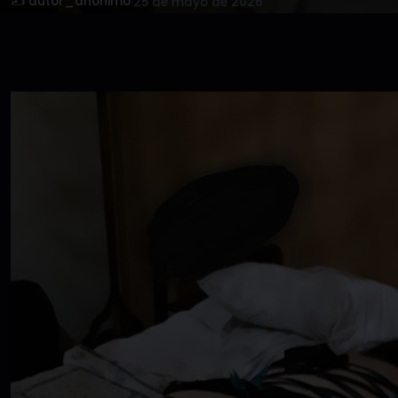
✍️ autor_anonimo
·
25 de mayo de 2026