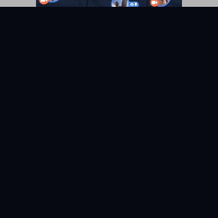
KYUNIX
La comunidad de relatos eróticos en español.
RELATOS
EXPLORAR
Todos los relatos
Categorías
Relatos Gay
Países
Relatos Hetero
Etiquetas
Relatos Bisexuales