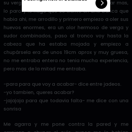
su verga era delicioso no me podia aguantar mas,
lo paro y le hago que se siente en una banca que
habia ahi, me arrodillo y primero empiezo a oler sus
huevos enormes, era un olor hermoso de verga y
sudor combinados, paso al tronco voy hasta la
cabeza que ha estaba mojada y empiezo a
chupársela era de unos 19cm aprox y muy gruesa,
no me entraba entera no tenia mucha experiencia,
pero mas de la mitad me entraba.
-para para que voy a acabar- dice entre jadeos.
-yo tambien, queres acabar?
-jajajaja para que todavia falta- me dice con una
sonrisa
Me agarra y me pone contra la pared y me