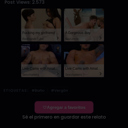
Post Views:
2.573
Fucking my girlfriend's hot mommy by mistake
A Gorgeous Boy
RedhandsTube
SayUncle
Live Cams with Amateur Men
Live Cams with Amateur Men
Sexchatters
Sexchatters
ETIQUETAS:
#Baño
#Vergón
Agregar a favoritos
Sé el primero en guardar este relato