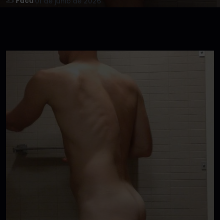
✍️
Facu
·
01 de junio de 2026