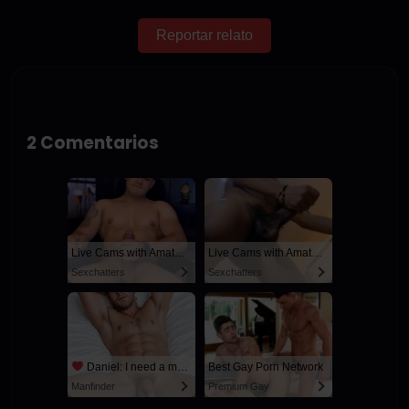
Reportar relato
2 Comentarios
Live Cams with Amateur Men
Live Cams with Amateur Men
Sexchatters
Sexchatters
Daniel: I need a man for a spicy night...
Best Gay Porn Network
Manfinder
Premium Gay