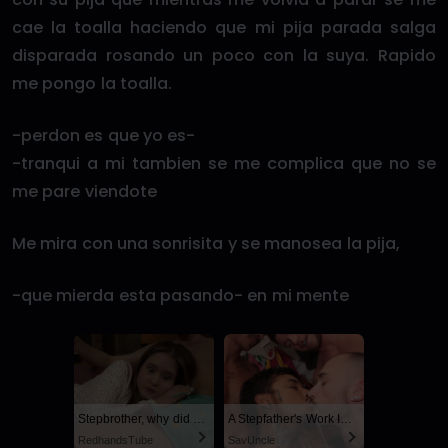
cae la toalla haciendo que mi pija parada salga
disparada rosando un poco con la suya. Rapido
me pongo la toalla.
-perdon es que yo es-
-tranqui a mi tambien se me complica que no se
me pare viendote
Me mira con una sonrisita y se manosea la pija,
-que mierda esta pasando- en mi mente
Stepbrother, why did you show me your dick? Now I want to fuck you with my wet pussy
A Stepfather's Work Is Never Done
RedhandsTube
SayUncle