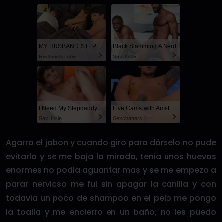
MY HUSBAND STEPSON MISTAKENLY GIVES ME IN THE ASS
Black Slamming A Nerd
RedhandsTube
SayUncle
I Need My Stepdaddy
Live Cams with Amateur Men
SayUncle
Sexchatters
Agarro el jabon y cuando giro para dárselo no pude
evitarlo y se me baja la mirada, tenia unos huevos
enormes no podia aguantar mas y se me empezo a
parar nervioso me fui sin apagar la canilla y con
todavia un poco de shampoo en el pelo me pongo
la toalla y me encierro en un baño, no les puedo