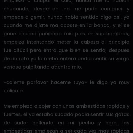
empieza a chupar el culo, nunca me lo habian
chupando, desde ahi no me pude contener y
empece a gemir, nunca habia sentido algo asi, ya
cuando me dilate ma acoste en la banca, y el se
pone encima poniendo mis pies en sus hombros,
empeiza intentando meter la cabeza al principio
fue difucil pero entro que bien se sentia, despues
de un rato ya la metio entera podia sentir su verga
venosa palpitando adentro mio.
-cojeme porfavor haceme tuyo- le digo ya muy
caliente
Me empieza a cojer con unas ambestidas rapidas y
fuertes, el ya estaba sudado podia sentir sus gotas
de sudor callendo en mi pecho y cara, las
embestidas empiezan a ser cada vez mas rápidas