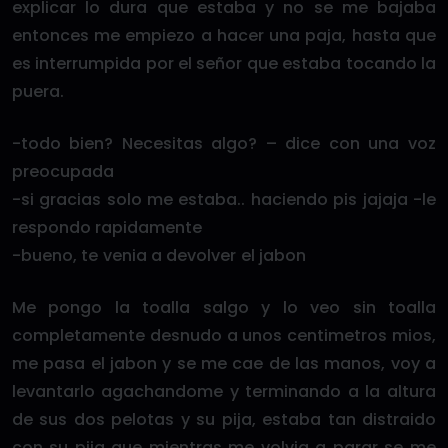
explicar lo dura que estaba y no se me bajaba
entonces me empiezo a hacer una paja, hasta que
es interrumpida por el señor que estaba tocando la
puera.
-todo bien? Necesitas algo? – dice con una voz
preocupada
-si gracias solo me estaba.. haciendo pis jajaja -le
respondo rapidamente
-bueno, te venia a devolver el jabon
Me pongo la toalla salgo y lo veo sin toalla
completamente desnudo a unos centimetros mios,
me pasa el jabon y se me cae de las manos, voy a
levantarlo agachandome y terminando a la altura
de sus dos pelotas y su pija, estaba tan distraido
con su pija que mientras me volvia a parar se me