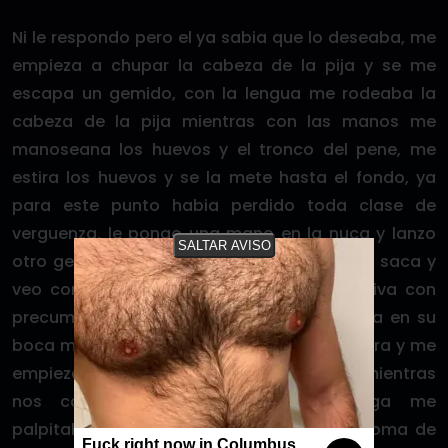
Ni le respondo pero el ya sabia que lo deseaba, me
empieza a chupar la cabeza de la pija y se me
escapa un gemido, con la lengua me rodeaba la
cabeza de la pija mientras con las manos me
manoseana los huevos y el tronco del pene, me
estira los huevos y se la mete hasta el fondo, ya
para este punto habia perdido toda clase de
verguenza, le pongo una mano en la nuca y lanzo
SALTAR AVISO
otro gemido mas alto que el anterior, se la saca y
veo como tengo toda la pija llena de saliva con
precum y veo como un hilo todavia estaba en su
boca mientras se alejaba, se levanta me mira y me
empieza a comer la boca, era un sueño, mientras
nos comiamos, sentia como su verga me
palpitaba en el abdomen, podia oler el aroma de
Fuck right now in Columbus