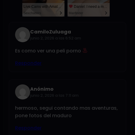
Live Cams with Amateur Men
Daniel: I need a man for a spicy night...
Sexchatters
Manfinder
CamiloZuluaga
junio 2, 2026 a las 6:52 am
Es como ver una peli porno
Responder
Anónimo
junio 2, 2026 a las 7:11 am
hermoso, segui contando mas aventuras,
pone fotos del maduro
Responder