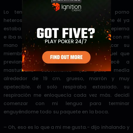
Lo tendí sobre la cama y le puse porno
heterosexual para que se calentara,aunque él ya
estaba caliente. Comencé a sobarle la entrepierna
e iba subiendo y bajando por su estomago con mi
mano derecha. ya cuando decidí sacar su
miembro de su pantalón de pijama (aquel que
previamente le había facilitado)empecé a
masturbarlo suavemente (su pene medía
alrededor de 19 cm. grueso, marrón y muy
apetecible. él solo respiraba extasiado. su
respiración me enloquecía cada vez más. decidí
comenzar con mi lengua para terminar
enguyéndome todo su paquete en la boca.
– Oh, eso es lo que a mi me gusta.- dijo inhalando y