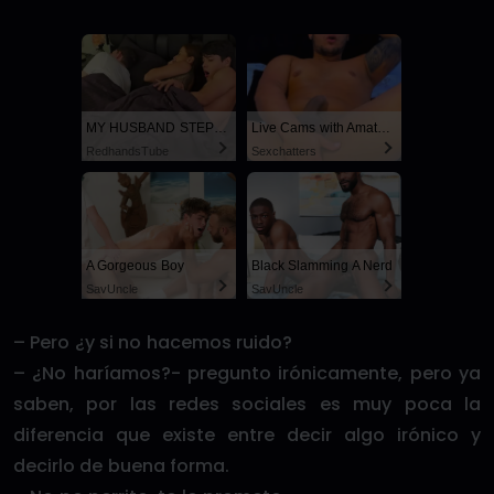
MY HUSBAND STEPSON MISTAKENLY GIVES ME IN THE ASS
Live Cams with Amateur Men
RedhandsTube
Sexchatters
A Gorgeous Boy
Black Slamming A Nerd
SayUncle
SayUncle
– Pero ¿y si no hacemos ruido?
– ¿No haríamos?- pregunto irónicamente, pero ya
saben, por las redes sociales es muy poca la
diferencia que existe entre decir algo irónico y
decirlo de buena forma.