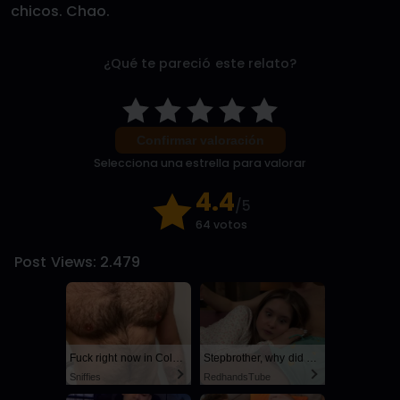
chicos. Chao.
¿Qué te pareció este relato?
Confirmar valoración
Selecciona una estrella para valorar
4.4
/5
64 votos
Post Views:
2.479
Fuck right now in Columbus
Stepbrother, why did you show me your dick? Now I want to fuck you with my wet pussy
Sniffies
RedhandsTube