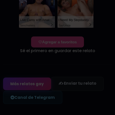
Live Cams with Amateur Men
I Need My Stepdaddy
Sexchatters
SayUncle
Agregar a favoritos
Sé el primero en guardar este relato
✍️ Enviar tu relato
Más relatos gay
Canal de Telegram