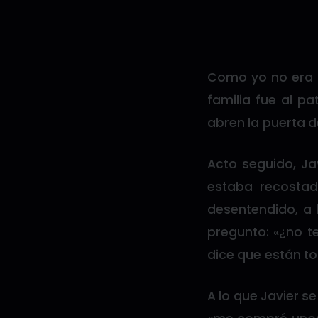
Como yo no era d
familia fue al p
abren la puerta d
Acto seguido, Ja
estaba recostad
desentendido, a l
pregunto: «¿no t
dice que están to
A lo que Javier se