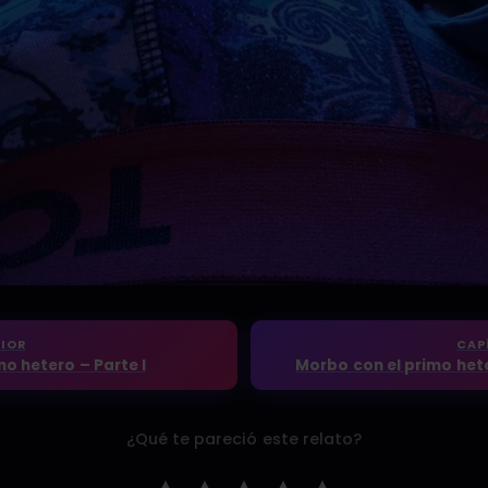
IOR
CAP
o hetero – Parte I
¿Qué te pareció este relato?