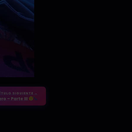
ÍTULO SIGUIENTE →
Morbo con el primo hetero – Parte III