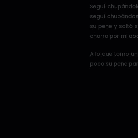
Seguí chupándole
seguí chupándos
su pene y soltó 
chorro por mi a
A lo que tomo un
poco su pene para