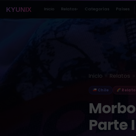
KYUNIX
Inicio
Relatos
Categorías
Países
▾
»
»
Inicio
Relatos
Chile
Relato
Morbo 
Parte I