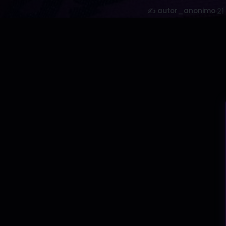
✍️ autor_anonimo
·
21