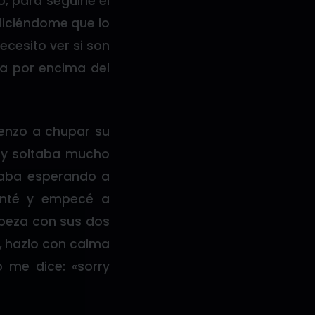
, para seguirle el
 diciéndome que lo
ecesito ver si son
a por encima del
mienzo a chupar su
o y soltaba mucho
taba esperando a
enté y empecé a
abeza con sus dos
n, hazlo con calma
 me dice: «sorry