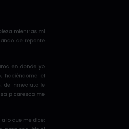
pieza mientras mi
cuando de repente
 cama en donde yo
», haciéndome el
», de inmediato le
risa picaresca me
, a lo que me dice: