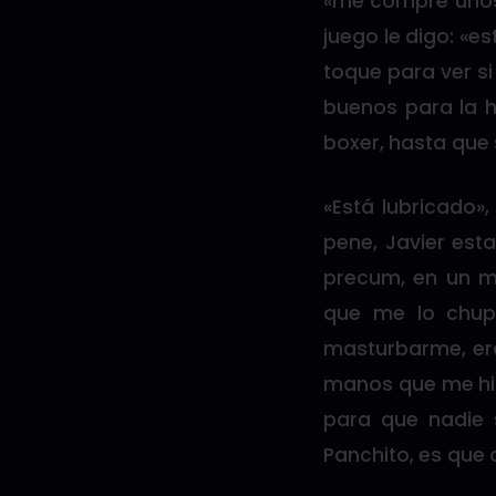
«me compré unos b
juego le digo: «e
toque para ver si
buenos para la 
boxer, hasta que 
«Está lubricado»,
pene, Javier est
precum, en un m
que me lo chup
masturbarme, era
manos que me hizo
para que nadie 
Panchito, es que 