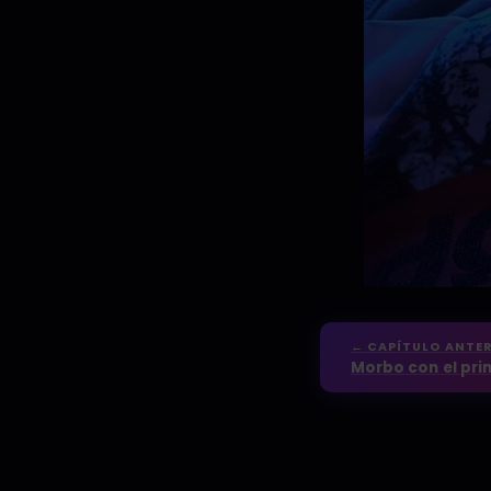
← CAPÍTULO ANTER
Morbo con el prim