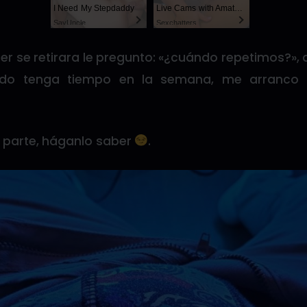
I Need My Stepdaddy
Live Cams with Amateur Men
SayUncle
Sexchatters
er se retirara le pregunto: «¿cuándo repetimos?», 
ndo tenga tiempo en la semana, me arranco
a parte, háganlo saber
.