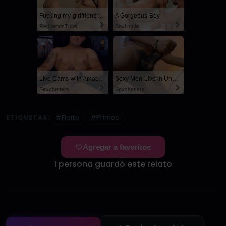
Fucking my girlfriend's hot mommy by mistake
A Gorgeous Boy
RedhandsTube
SayUncle
Live Cams with Amateur Men
Sexy Men Live in United States
Sexchatters
Sexchatters
ETIQUETAS:
#Flaite
#Primos
Agregar a favoritos
1 persona guardó este relato