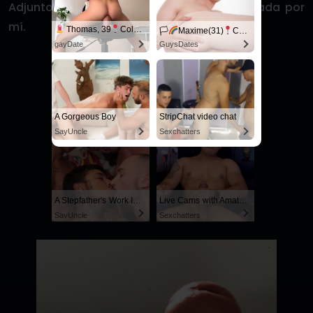
Adjunto una foto real de su paquete, sacada por
mí.
Thomas, 39
Columbus
🏳‍
Maxime(31)
Columbus
gayDate
GuysDates
Stepbrother, why did you show me your dick? Now I want to fuck you with my wet pussy
Live Cams with Amateur Men
A Gorgeous Boy
StripChat video chat
RedhandsTube
Sexchatters
SayUncle
Sexchatters
A Stepfather's Work Is Never Done
Live Cams with Amateur Men
SayUncle
Sexchatters