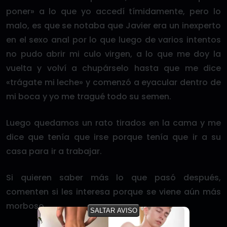
poner» a lo que yo accedí tímidamente, pero lo
malo, es que se notaba que Javier era un inexperto
en el sexo anal por lo que luego de varios intentos
no pudo abrir mi culo virgen, a lo que me doy la
vuelta y volví a chupárselo hasta que me dice
«trágate mi leche» y comenzó a eyacular dentro de
mi boca y yo me tragué todo su semen.
Luego quedamos un rato tirados en la cama y me
dice que tenía que irse porque tenía que ir a su
casa para ir a trabajar.
Si quieren saber más lo que pasó después,
comenten si les interesa porque se viene aún más
morboso.
SALTAR AVISO