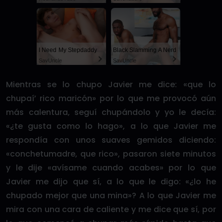
I Need My Stepdaddy
Black Slamming A Nerd
SayUncle
SayUncle
Mientras se lo chupo Javier me dice: «que lo
chupaí’ rico maricón» por lo que me provocó aún
más calentura, seguí chupándolo y yo le decía:
«¿te gusta como lo hago», a lo que Javier me
respondía con unos suaves gemidos diciendo:
«conchetumadre, que rico», pasaron siete minutos
y le dije «avísame cuando acabes» por lo que
Javier me dijo que sí, a lo que le digo: «¿lo he
chupado mejor que una mina»? A lo que Javier me
mira con una cara de caliente y me dice que sí, por