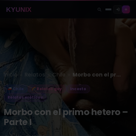
KYUNIX
»
»
»
Inicio
Relatos
Chile
Morbo con el primo hetero –…
Chile
Relatos gay
Incesto
Relatos eróticos
Morbo con el primo hetero –
Parte I