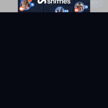
Escribe un comentario
KYUNIX
La comunidad de relatos eróticos en español.
RELATOS
EXPLORAR
Todos los relatos
Categorías
Relatos Gay
Países
Relatos Hetero
Etiquetas