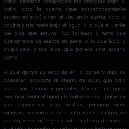
baño. Mientras recuperaba las energías bajé al
baño, abro la puerta (que sospechosamente
estaba abierta) y veo al Javi en la ducha, abro la
cabina y me meto bajo el agua, a lo que el Javier
me dice que estuvo rico, lo beso y noto que
nuevamente se erecta su pene, a lo que bajo a
chupárselo y me dice que parece una escena
porno.
El Javi apoya su espalda en la pared y deja su
abdomen expuesto al chorro de agua que caía
hacia sus piernas y genitales, fue una mamada
muy rica, sentir el agua y lo caliente de su pene fue
una experiencia muy exótica, pasaron unos
minutos, me corre la cara junto con su cuerpo, se
acerca, saco mi lengua y sale un chorro de semen,
él gimió a lo macho, yo estaba tan caliente que me