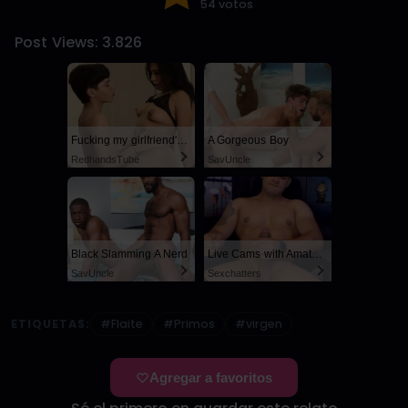
54 votos
Post Views:
3.826
Fucking my girlfriend's hot mommy by mistake
A Gorgeous Boy
RedhandsTube
SayUncle
Black Slamming A Nerd
Live Cams with Amateur Men
SayUncle
Sexchatters
ETIQUETAS:
#Flaite
#Primos
#virgen
Agregar a favoritos