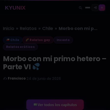
KYUNIX
»
»
»
Inicio
Relatos
Chile
Morbo con mi primo hetero –…
Chile
Relatos gay
Incesto
Relatos eróticos
Morbo con mi primo hetero –
Parte VI
✍️
Francisco
·
24 de junio de 2026
Ver todos los capítulos