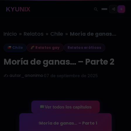
KYUNIX
»
»
»
Inicio
Relatos
Chile
Moría de ganas… – Parte 2
Chile
Relatos gay
Relatos eróticos
Moría de ganas… – Parte 2
✍️ autor_anonimo
·
07 de septiembre de 2025
Ver todos los capítulos
Moría de ganas… – Parte 1
1