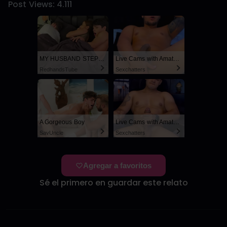
Post Views:
4.111
MY HUSBAND STEPSON MISTAKENLY GIVES ME IN THE ASS
Live Cams with Amateur Men
RedhandsTube
Sexchatters
A Gorgeous Boy
Live Cams with Amateur Men
SayUncle
Sexchatters
Agregar a favoritos
Sé el primero en guardar este relato