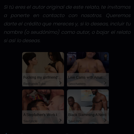
Si tú eres el autor original de este relato, te invitamos
a ponerte en contacto con nosotros. Queremos
darte el crédito que mereces y, si lo deseas, incluir tu
nombre (o seudónimo) como autor, o bajar el relato
si así lo deseas.
Fucking my girlfriend's hot mommy by mistake
Live Cams with Amateur Men
RedhandsTube
Sexchatters
A Stepfather's Work Is Never Done
Black Slamming A Nerd
SayUncle
SayUncle