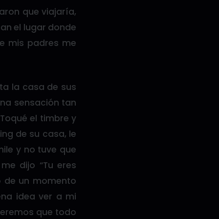
aron que viajaría,
an el lugar donde
que mis padres me
ta la casa de sus
 una sensación tan
 Toqué el timbre y
ng de su casa, le
ile y no tuve que
me dijo “Tu eres
ego de un momento
uena idea ver a mi
speremos que todo