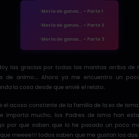
Moría de ganas… – Parte 1
1
Moría de ganas… – Parte 2
2
Moría de ganas… – Parte 3
3
 doy las gracias por todas las manitas arriba de 
as de animo… Ahora ya me encuentro un poco
da la cosa desde que envié el relato.
e el acoso constante de la familia de la ex de Ism
e importa mucho, los Padres de Isma han est
go por que saben que lo he pasado un poco ma
 que meeee!!! todos saben que me gustan los dos l