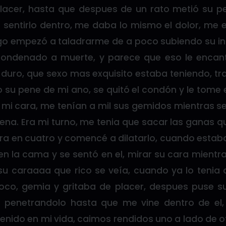
lacer, hasta que despues de un rato metió su 
 sentirlo dentro, me daba lo mismo el dolor, me 
o empezó a taladrarme de a poco subiendo su in
condenado a muerte, y parece que eso le enca
uro, que sexo mas exquisito estaba teniendo, tr
 su pene de mi ano, se quitó el condón y le tome 
n mi cara, me tenían a mil sus gemidos mientras s
ena. Era mi turno, me tenia que sacar las ganas que
ra en cuatro y comencé a dilatarlo, cuando estaba 
en la cama y se sentó en el, mirar su cara mient
su caraaaa que rico se veía, cuando ya lo tenia
co, gemia y gritaba de placer, despues puse s
 penetrandolo hasta que me vine dentro de el,
tenido en mi vida, caimos rendidos uno a lado de o