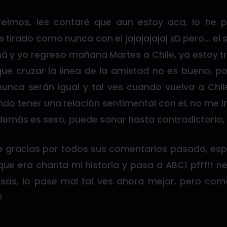
eimos, les contaré que aun estoy aca, lo he p
 tirado como nunca con el jajajajajaj xD pero… el
 y yo regreso mañana Martes a Chile, ya estoy tr
 que cruzar la linea de la amistad no es bueno, p
nunca serán igual y tal ves cuando vuelva a Ch
do tener una relación sentimental con el, no me i
demás es sexo, puede sonar hasta contradictorio,
 gracias por todos sus comentarios pasado, esp
que era chanta mi historia y pasa a ABC1 pfff!! ne
as, lo pase mal tal ves ahora mejor, pero com
!