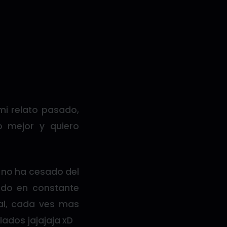
mi relato pasado,
 mejor y quiero
a no ha cesado del
ado en constante
l, cada ves mas
ados jajajaja xD