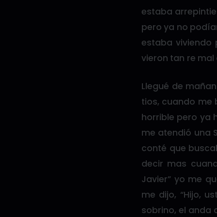
estaba arrepintie
pero ya no podía
estaba viviendo 
vieron tan re mal
Llegué de mañana
tios, cuando me b
horrible pero ya 
me atendió una S
conté que buscab
decir mas cuand
Javier” yo me qu
me dijo, “Hijo, u
sobrino, el anda