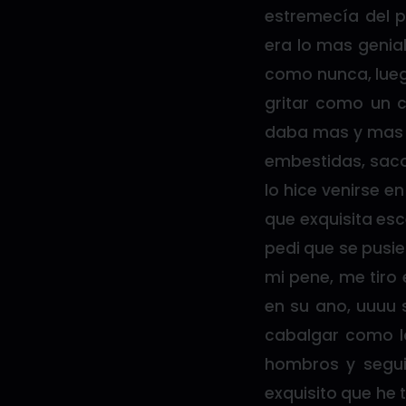
estremecía del p
era lo mas genial
como nunca, lueg
gritar como un 
daba mas y mas d
embestidas, saco
lo hice venirse e
que exquisita esc
pedi que se pusie
mi pene, me tiro 
en su ano, uuuu 
cabalgar como lo
hombros y segui
exquisito que he 