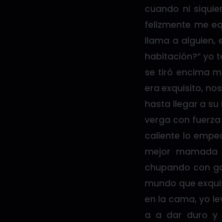
cuando ni siqui
felizmente me eq
llama a alguien, 
habitación?” yo t
se tiró encima 
era exquisito, no
hasta llegar a su
verga con fuerz
caliente lo empe
mejor mamada e
chupando con gana
mundo que exquis
en la cama, yo le
a a dar duro y