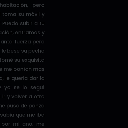
habitación, pero
i toma su móvil y
” Puedo subir a tu
tación, entramos y
anta fuerza pero
, le bese su pecho
 tomé su exquisita
ue me ponían mas
 le queria dar la
 yo se lo seguí
ir y volver a otro
 me puso de panza
, sabia que me iba
 por mi ano, me