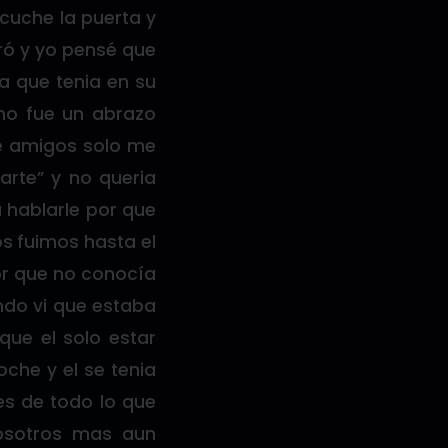
cuche la puerta y
iró y yo pensé que
sa que tenia en su
no fue un abrazo
e amigos solo me
arte” y no queria
a hablarle por que
os fuimos hasta el
r que no conocía
ndo vi que estaba
que el solo estar
oche y el se tenia
es de todo lo que
osotros mas aun