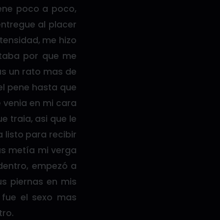
pene poco a poco,
entregue al placer
tensidad, me hizo
ntaba por que me
as un rato mas de
el pene hasta que
e venia en mi cara
 traia, asi que le
listo para recibir
ras metía mi verga
 dentro, empezó a
us piernas en mis
 fue el sexo mas
tro.