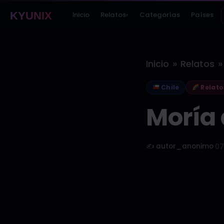
KYUNIX
Inicio
Relatos
Categorías
Países
▾
»
»
Inicio
Relatos
Chile
Relato
Moría 
✍️ autor_anonimo
·
07