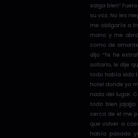
salga bien” Fuer
su voz. No les ni
me obligaría a ir
mano y me abraz
como de amantes
dijo “Te he extr
soltarlo, le dije
todo había sido t
hotel donde yo 
nada del lugar. 
todo bien jajajj
cerca de el me pu
que volver a cas
había pasado y