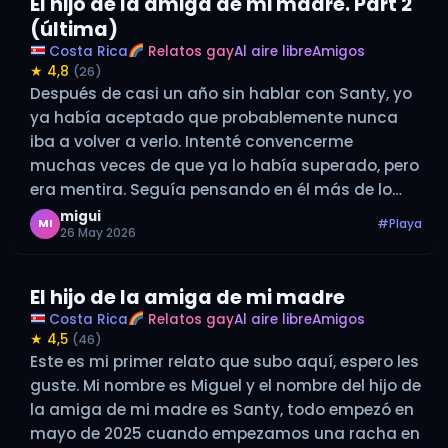
El hijo de la amiga de mi madre. Part 2
(última)
Costa Rica
Relatos gay
Al aire libre
Amigos
★ 4,8
(26)
Después de casi un año sin hablar con Santy, yo
ya había aceptado que probablemente nunca
iba a volver a verlo. Intenté convencerme
muchas veces de que ya lo había superado, pero
era mentira. Seguía pensando en él más de lo
que quería admitir. Por eso, cuando su nombre
migui
#Playa
MI
26 May 2026
apareció…
El hijo de la amiga de mi madre
Costa Rica
Relatos gay
Al aire libre
Amigos
★ 4,5
(46)
Este es mi primer relato que subo aquí, espero les
guste. Mi nombre es Miguel y el nombre del hijo de
la amiga de mi madre es Santy, todo empezó en
mayo de 2025 cuando empezamos una racha en