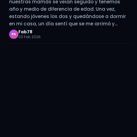
nuestras mamás se veían seguido y tenemos
año y medio de diferencia de edad. Una vez,
estando jóvenes los dos y quedándose a dormir
en mi casa, un día sentí que se me arrimó y
estaba duro. De repente empecé a…
Fab78
FA
03 Feb 2026