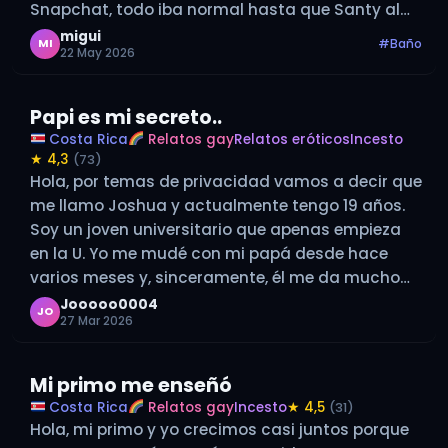
Snapchat, todo iba normal hasta que Santy al
punto en preguntarme…
migui
#Baño
MI
22 May 2026
Papi es mi secreto..
Costa Rica
Relatos gay
Relatos eróticos
Incesto
★ 4,3
(73)
Hola, por temas de privacidad vamos a decir que
me llamo Joshua y actualmente tengo 19 años.
Soy un joven universitario que apenas empieza
en la U. Yo me mudé con mi papá desde hace
varios meses y, sinceramente, él me da mucho
morbo desde que descubrí que le gustan…
Jooooo0004
JO
27 Mar 2026
Mi primo me enseñó
Costa Rica
Relatos gay
Incesto
★ 4,5
(31)
Hola, mi primo y yo crecimos casi juntos porque