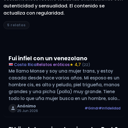
autenticidad y sensualidad. El contenido se
actualiza con regularidad.
5 relatos
Fui infiel con un venezolano
Costa Rica
Relatos eróticos
★ 4,7
(22)
Me llamo Monse y soy una mujer trans, y estoy
casada desde hace varios años. Mi esposo es un
hombre cis, es alto y peludo, piel trigueña, manos
grandes y una picha (polla) muy grande. Tiene
todo lo que uña mujer busca en un hombre, solo
tiene un detalle, es…
Anónimo
#Grindr
#infidelidad
25 Jun 2026