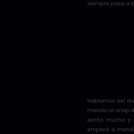
siempre pasa a la
Hablamos así dur
manda un snap di
excito mucho y l
empecé a mandar