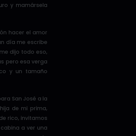
duro y mamársela
ón hacer el amor
un día me escribe
me dijo todo eso,
ras pero esa verga
ico y un tamaño
para San José a la
hija de mi prima,
e rico, invitamos
 cabina a ver una