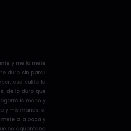
iante y me la mete
me duro sin parar
cer, ese culito lo
s, de lo duro que
 agarra la mano y
ca y mis manos, el
s mete a la boca y
que no aguantaba