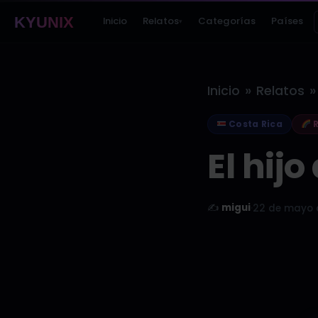
KYUNIX
Inicio
Relatos
Categorías
Países
▾
»
»
Inicio
Relatos
Costa Rica
R
El hij
✍️
migui
·
22 de mayo 