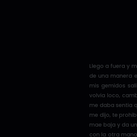
Llego a fuera y m
de una manera en
mis gemidos salia
volvia loco, cam
me daba sentia q
me dijo, te prohi
mae baja y da un 
con la otra man