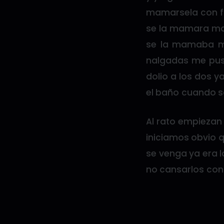
mamarsela con fu
se la mamara mas
se la mamaba m
nalgadas me puso
dolio a los dos 
el baño cuando sol
Al rato empiezan
iniciamos obvio q
se venga ya era l
no cansarlos con 