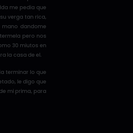
alda me pedia que
u verga tan rica,
su mano dandome
etermela pero nos
como 30 miutos en
ra la casa de el.
a terminar lo que
etado, le digo que
 de mi prima, para