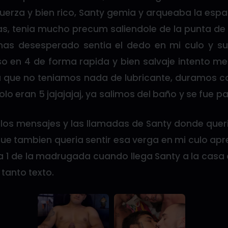
erza y bien rico, Santy gemia y arqueaba la esp
, tenia mucho precum saliendole de la punta de s
as desesperado sentia el dedo en mi culo y 
 en 4 de forma rapida y bien salvaje intento m
ya que no teniamos nada de lubricante, duramos 
o eran 5 jajajajaj, ya salimos del baño y se fue pa
 los mensajes y las llamadas de Santy donde queri
ue tambien queria sentir esa verga en mi culo apr
a 1 de la madrugada cuando llega Santy a la casa
tanto texto.