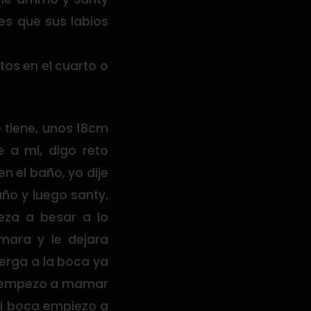
es que sus labios
tos en el cuarto o
 tiene, unos 18cm
e a mi, digo reto
n el baño, yo dije
año y luego santy,
za a besar a lo
mara y le dejara
erga a la boca ya
a empezo a mamar
mi boca empiezo a