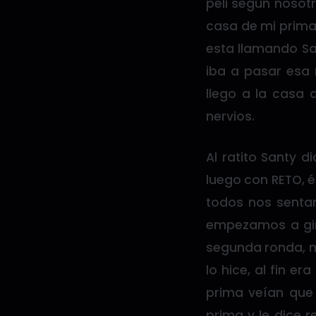
peli según nosotr
casa de mi prima 
esta llamando Sa
iba a pasar esa 
llego a la casa 
nervios.
Al ratito Santy 
luego con RETO, é
todos nos sentam
empezamos a gira
segunda ronda, m
lo hice, al fin e
prima veían que
prima y le dice 