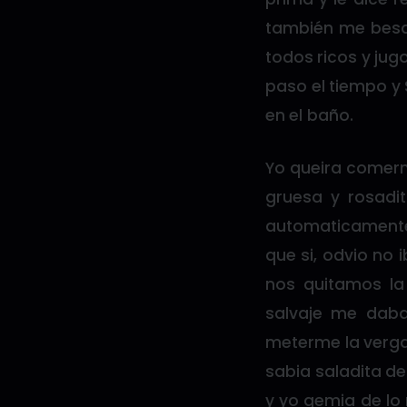
también me besa 
todos ricos y jug
paso el tiempo y 
en el baño.
Yo queira comerm
gruesa y rosadit
automaticamente y
que si, odvio no 
nos quitamos l
salvaje me daba
meterme la verga
sabia saladita 
y yo gemia de lo