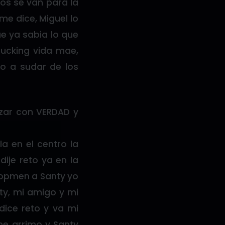
los se van para la
me dice, Miguel lo
e ya sabia lo que
fucking vida mae,
zo a sudar de los
ezar con VERDAD y
a en el centro la
ije reto ya en la
dopmen a Santy yo
nty, mi amigo y mi
ice reto y va mi
me arrimo y Santy