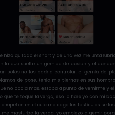
Live Cams with Amateur Men
A Stepfather's Work Is Never Done
Sexchatters
SayUncle
Black Slamming A Nerd
Daniel: I need a man for a spicy night...
SayUncle
Manfinder
e hizo quitado el short y de una vez me unta lubr
 la que suelto un gemido de pasion y el dando
n solos no los podria controlar, el gemia del pla
biamos de pose, tenia mis piernas en sus hombro
ue no podia mas, estaba a punto de vemirme y el
bo que te toque la verga, eso lo hare yo con mi bo
chupeton en el culo me coge los testiculos se lo
o me masturba la verga, yo empiezo a gemir por