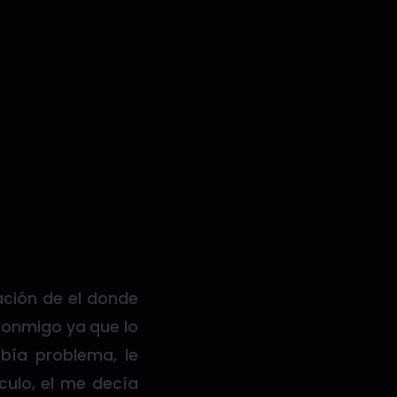
ación de el donde
conmigo ya que lo
abía problema, le
ulo, el me decía