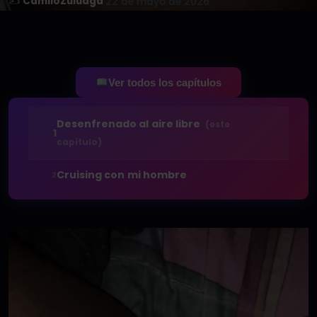
✍️
CamiloZuluaga
·
22 de mayo de 2026
Ver todos los capítulos
Desenfrenado al aire libre
(este
1
capítulo)
Cruising con mi hombre
2