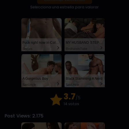
Selecciona una estrella para valorar
Fuck right now in Columbus
MY HUSBAND STEPSON MISTAKENLY GIVES ME IN THE ASS
Sniffies
RedhandsTube
A Gorgeous Boy
Black Slamming A Nerd
SayUncle
SayUncle
3.7
/5
14 votos
Post Views:
2.175