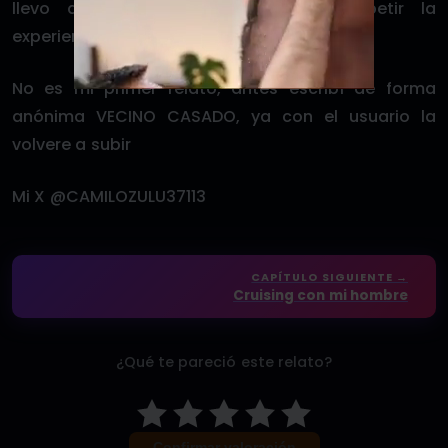
llevo a mi casa y espero tener repetir la
experiencia, ya les contaré
No es mi primer relato, antes escribí de forma
anónima VECINO CASADO, ya con el usuario la
volvere a subir
Mi X @CAMILOZULU37113
CAPÍTULO SIGUIENTE →
Cruising con mi hombre
¿Qué te pareció este relato?
Confirmar valoración