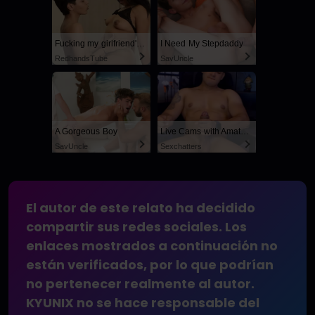
Fucking my girlfriend's hot mommy by mistake
I Need My Stepdaddy
RedhandsTube
SayUncle
A Gorgeous Boy
Live Cams with Amateur Men
SayUncle
Sexchatters
El autor de este relato ha decidido
compartir sus redes sociales. Los
enlaces mostrados a continuación no
están verificados, por lo que podrían
no pertenecer realmente al autor.
KYUNIX no se hace responsable del