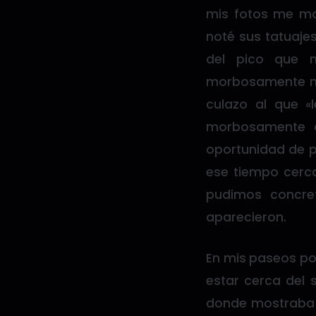
mis fotos me mo
noté sus tatuajes 
del pico que 
morbosamente mi
culazo al que «l
morbosamente c
oportunidad de p
ese tiempo cerca
pudimos concret
aparecieron.
En mis paseos por
estar cerca del 
donde mostraba f