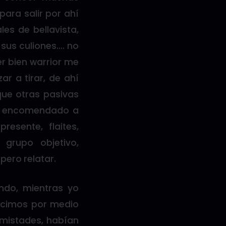
ara salir por ahí
es de bellavista,
 sus culiones…. no
r bien warrior me
r a tirar, de ahí
que otras pasivas
ao, encomendado a
esente, flaites,
 grupo objetivo,
pero relatar.
ndo, mientras yo
nocimos por medio
amistades, habían