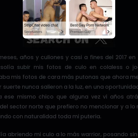
StripChat video chat
Best Gay Porn Network
Sexchatters
Premium Gay
meses, años y culiones y casi a fines del 2017 e
olía subir mis fotos de culo en colaless o jo
aba mis fotos de cara más putonas que ahora me
 suerte nunca salieron a la luz, en una oportunidad
a ese mismo chico que alguna vez vi años atrá
l sector norte que prefiero no mencionar y a lo 
ndo con naturalidad toda mi puteria.
lía abriendo mi culo a lo más warrior, posando si