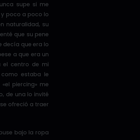
 nunca supe si me
 y poco a poco lo
 naturalidad, su
omenté que su pene
 decía que era lo
 pese a que era un
 el centro de mi
 como estaba le
«el piercing» me
 de una lo invité
se ofreció a traer
puse bajo la ropa