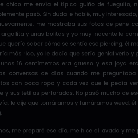
e chico me envía el típico guiño de fueguito,
lemente pasó. Sin duda le hablé, muy interesado,
 nuevamente, me mostraba sus fotos de pene con
a argollita y unas bolitas y yo muy inocente le c
e quería saber cómo se sentía ese piercing, él me
ría más rico, yo le decía que sería genial verlo y
unos 16 centímetros era grueso y esa joya era
e las conversas de días cuando me preguntaba
tos con poca ropa y cada vez que le pedía ver 
 y sus tetillas perforadas. No pasó mucho de eso,
vía, le dije que tomáramos y fumáramos weed, él 
.
mos, me preparé ese día, me hice el lavado y me 