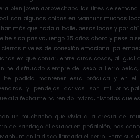
ra bien joven aprovechaba los fines de semana p
onocí con algunos chicos en Manhunt muchos local
iban más que nada al baile, besos locos y por ahí
e he sido pasiva, tengo 35 años ahora y pese a se
 ciertos niveles de conexión emocional pa empeza
hos ex que contar, entre otras cosas, al igual 
n he disfrutado siempre del sexo a fierro pel
n he podido mantener esta práctica y en el pr
jovencitos y pendejos activos son mi principal
ue a la fecha me ha tenido invicto, historias que es
a con un muchacho que vivía a la cresta del mu
tro de Santiago él estaba en peñalolén, nos co
 Manhunt en la disco llamada el cerro. Entre sus 