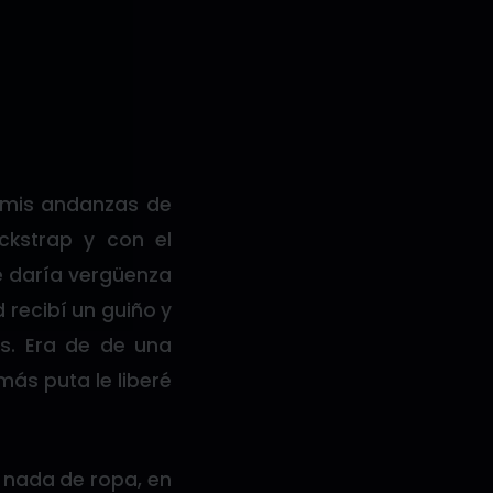
n mis andanzas de
ckstrap y con el
 daría vergüenza
 recibí un guiño y
s. Era de de una
más puta le liberé
n nada de ropa, en