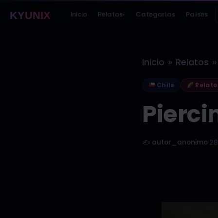
KYUNIX
Inicio
Relatos
Categorías
Países
▾
»
»
Inicio
Relatos
Chile
Relato
Pierci
✍️ autor_anonimo
·
28