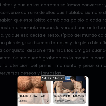
«flaite» y que en los carretes solíamos conversar 
 conversé con uno de ellos que hablaba siempre d
 hablar que este lokito cambiaba pololo a cada r
 bastante normal, moreno, la verdad bastante feo 
, ya que eso decía el resto, típico del mundo col
n piercing, sus buenos tatuajes y de pinta bien flai
a conquista, decían entre risas los amigos cua
ento. Se me quedó grabado en la mente la cara de
 la atención del primer momento y pese a no
perversos deseos y fantasías.
SALTAR AVISO
Fuck right now in Columbus
Best Gay Porn Network
Sniffies
Premium Gay