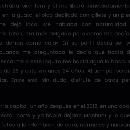
straba bien fem y él me liberó inmediatamente
en la guata, el pico depilado con gillete y un pier
me dejó loco. Me hablaba con naturalidad 
s fotos, era más delgado pero como me decía
e darían como caja». En su perfil decía ser ve
uando me preguntaba le decía que hacía de
escarme a este loquito me hacía agua la boca. 
 de 26 y este wn unos 24 años. Al tiempo, perdí
ar. Entre eso, sin duda, disfruté de otros p
 la capital, un año después en el 2018, en una op
sector norte y ya había dejado Manhunt y lo que 
otos a lo «Hombre», de cara, normales y nueva