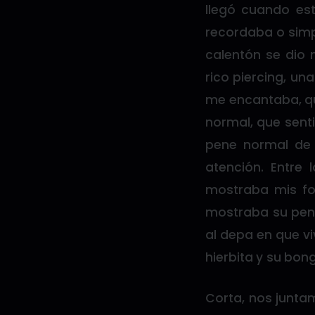
llegó cuando est
recordaba o simp
calentón se dio
rico piercing, un
me encantaba, qu
normal, que senti
pene normal de 
atención. Entr
mostraba mis fo
mostraba su pene
al depa en que vi
hierbita y su bong
Corta, nos junta