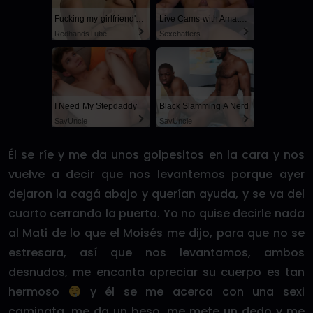
Fucking my girlfriend's hot mommy by mistake
Live Cams with Amateur Men
RedhandsTube
Sexchatters
I Need My Stepdaddy
Black Slamming A Nerd
SayUncle
SayUncle
Él se ríe y me da unos golpesitos en la cara y nos
vuelve a decir que nos levantemos porque ayer
dejaron la cagá abajo y querían ayuda, y se va del
cuarto cerrando la puerta. Yo no quise decirle nada
al Mati de lo que el Moisés me dijo, para que no se
estresara, así que nos levantamos, ambos
desnudos, me encanta apreciar su cuerpo es tan
hermoso
y él se me acerca con una sexi
caminata, me da un beso, me mete un dedo y me