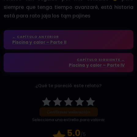
siempre que tenga tiempo avanzaré, está historia
está para rato jaja los tqm pajines
← CAPÍTULO ANTERIOR
Piscina y calor – Parte II
CAPÍTULO SIGUIENTE →
Piscina y calor – Parte IV
¿Qué te pareció este relato?
Confirmar valoración
Selecciona una estrella para valorar
5.0
/5