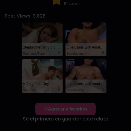
51 votos
Post Views:
3.828
Stepbrother, why did you show me your dick? Now I want to fuck you with my wet pussy
Live Cams with Amateur Men
RedhandsTube
Sexchatters
A Gorgeous Boy
Live Cams with Amateur Men
SayUncle
Sexchatters
Agregar a favoritos
Sé el primero en guardar este relato