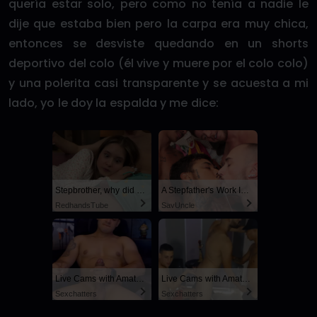
quería estar solo, pero como no tenía a nadie le
dije que estaba bien pero la carpa era muy chica,
entonces se desviste quedando en un shorts
deportivo del colo (él vive y muere por el colo colo)
y una polerita casi transparente y se acuesta a mi
lado, yo le doy la espalda y me dice:
Stepbrother, why did you show me your dick? Now I want to fuck you with my wet pussy
A Stepfather's Work Is Never Done
RedhandsTube
SayUncle
Live Cams with Amateur Men
Live Cams with Amateur Men
Sexchatters
Sexchatters