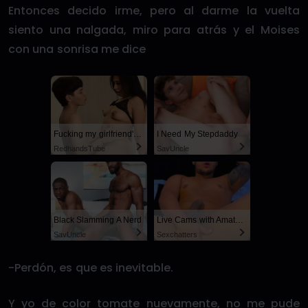
Entonces decido irme, pero al darme la vuelta
siento una nalgada, miro para atrás y el Moises
con una sonrisa me dice
Fucking my girlfriend's hot mommy by mistake
I Need My Stepdaddy
RedhandsTube
SayUncle
Black Slamming A Nerd
Live Cams with Amateur Men
SayUncle
Sexchatters
-Perdón, es que es inevitable.
Y yo de color tomate nuevamente, no me pude