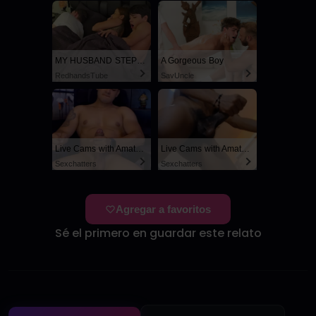
MY HUSBAND STEPSON MISTAKENLY GIVES ME IN THE ASS
A Gorgeous Boy
RedhandsTube
SayUncle
Live Cams with Amateur Men
Live Cams with Amateur Men
Sexchatters
Sexchatters
Agregar a favoritos
Sé el primero en guardar este relato