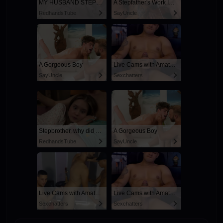
MY HUSBAND STEPSON MISTAKENLY GIVES ME IN THE ASS
A Stepfather's Work Is Never Done
RedhandsTube
SayUncle
A Gorgeous Boy
Live Cams with Amateur Men
SayUncle
Sexchatters
Stepbrother, why did you show me your dick? Now I want to fuck you with my wet pussy
A Gorgeous Boy
RedhandsTube
SayUncle
Live Cams with Amateur Men
Live Cams with Amateur Men
Sexchatters
Sexchatters