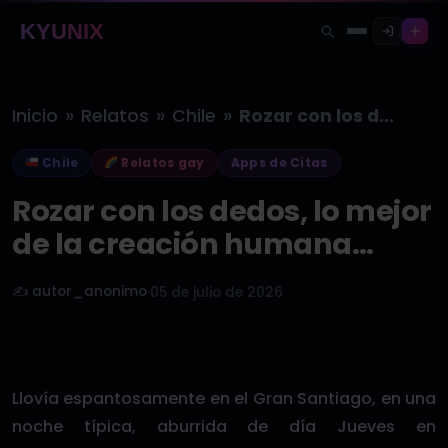
KYUNIX
»
»
»
Inicio
Relatos
Chile
Rozar con los dedos, lo mejor…
Chile
Relatos gay
Apps de Citas
Rozar con los dedos, lo mejor
de la creación humana…
✍️ autor_anonimo
·
05 de julio de 2026
Llovía espantosamente en el Gran Santiago, en una
noche típica, aburrida de día Jueves en