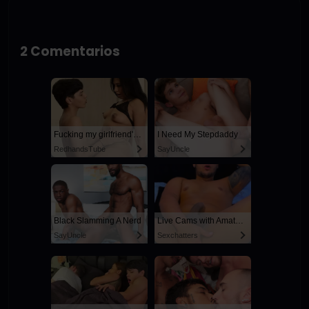
2 Comentarios
Fucking my girlfriend's hot mommy by mistake
I Need My Stepdaddy
RedhandsTube
SayUncle
Black Slamming A Nerd
Live Cams with Amateur Men
SayUncle
Sexchatters