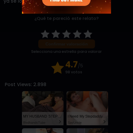
ya sé lo que me espera
¿Qué te pareció este relato?
Confirmar valoración
Selecciona una estrella para valorar
4.7
/5
98 votos
Post Views:
2.898
MY HUSBAND STEPSON MISTAKENLY GIVES ME IN THE ASS
I Need My Stepdaddy
RedhandsTube
SayUncle