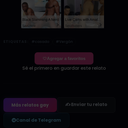
Black Slamming A Nerd
Live Cams with Amateur Men
SayUncle
Sexchatters
ETIQUETAS:
#casado
#Vergón
Agregar a favoritos
Sé el primero en guardar este relato
✍️ Enviar tu relato
Más relatos gay
Canal de Telegram