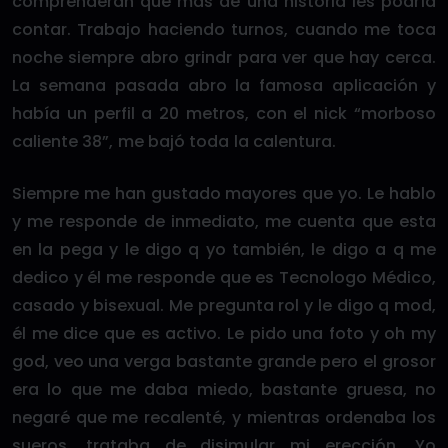
comprenderán que más de una historia les podría
contar. Trabajo haciendo turnos, cuando me toca
noche siempre abro grindr para ver que hay cerca.
La semana pasada abro la famosa aplicación y
había un perfil a 20 metros, con el nick “morboso
caliente 38”, me bajó toda la calentura.
Siempre me han gustado mayores que yo. Le hablo
y me responde de inmediato, me cuenta que esta
en la pega y le digo q yo también, le digo a q me
dedico y él me responde que es Tecnologo Médico,
casado y bisexual. Me pregunta rol y le digo q mod,
él me dice que es activo. Le pido una foto y oh my
god, veo una verga bastante grande pero el grosor
era lo que me daba miedo, bastante gruesa, no
negaré que me recalenté, y mientras ordenaba los
sueros, trataba de disimular mi erección. Yo