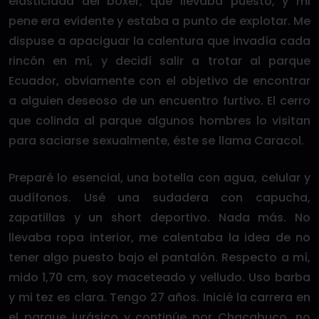
elasticidad del bóxer, que llevaba puesto, y mi
pene era evidente y estaba a punto de explotar. Me
dispuse a apaciguar la calentura que invadía cada
rincón en mí, y decidí salir a trotar al parque
Ecuador, obviamente con el objetivo de encontrar
a alguien deseoso de un encuentro furtivo. El cerro
que colinda al parque algunos hombres lo visitan
para saciarse sexualmente, éste se llama Caracol.
Preparé lo esencial, una botella con agua, celular y
audífonos. Usé una sudadera con capucha,
zapatillas y un short deportivo. Nada más. No
llevaba ropa interior, me calentaba la idea de no
tener algo puesto bajo el pantalón. Respecto a mí,
mido 1,70 cm, soy maceteado y velludo. Uso barba
y mi tez es clara. Tengo 27 años. Inicié la carrera en
el parque jurásico y continúe por Chacabuco, no