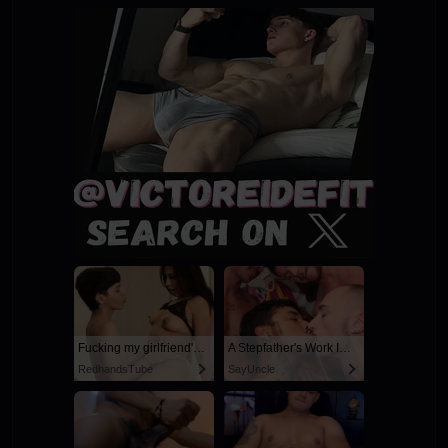
Fucking my girlfriend's hot mommy by mistake
A Stepfather's Work Is Never Done
RedhandsTube
SayUncle