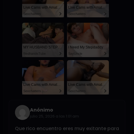
Live Cams with Amateur Men
Live Cams with Amateur Men
Sexchatters
Sexchatters
MY HUSBAND STEPSON MISTAKENLY GIVES ME IN THE ASS
I Need My Stepdaddy
RedhandsTube
SayUncle
Live Cams with Amateur Men
Live Cams with Amateur Men
Sexchatters
Sexchatters
Anónimo
julio 25, 2026 a las 1:01 am
Que rico encuentro eres muy exitante para