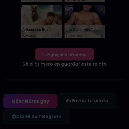
A Gorgeous Boy
Live Cams with Amateur Men
SayUncle
Sexchatters
Agregar a favoritos
Sé el primero en guardar este relato
✍️ Enviar tu relato
Más relatos gay
Canal de Telegram