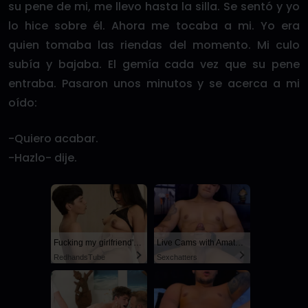
su pene de mi, me llevo hasta la silla. Se sentó y yo
lo hice sobre él. Ahora me tocaba a mi. Yo era
quien tomaba las riendas del momento. Mi culo
subía y bajaba. El gemía cada vez que su pene
entraba. Pasaron unos minutos y se acerca a mi
oído:
-Quiero acabar.
-Hazlo- dije.
Fucking my girlfriend's hot mommy by mistake
Live Cams with Amateur Men
RedhandsTube
Sexchatters