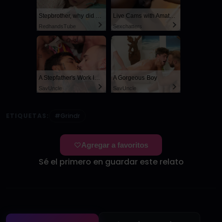
Stepbrother, why did you show me your dick? Now I want to fuck you with my wet pussy
Live Cams with Amateur Men
RedhandsTube
Sexchatters
A Stepfather's Work Is Never Done
A Gorgeous Boy
SayUncle
SayUncle
ETIQUETAS:
#Grindr
Agregar a favoritos
Sé el primero en guardar este relato