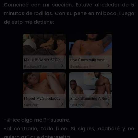
Comencé con mi succión. Estuve alrededor de 5
minutos de rodillas. Con su pene en mi boca. Luego
de esto me detiene:
MY HUSBAND STEPSON MISTAKENLY GIVES ME IN THE ASS
Live Cams with Amateur Men
RedhandsTube
Sexchatters
I Need My Stepdaddy
Black Slamming A Nerd
SayUncle
SayUncle
-¿Hice algo mal?- susurre.
-al contrario, todo bien. Si sigues, acabaré y no
quiero así que date vuelta.