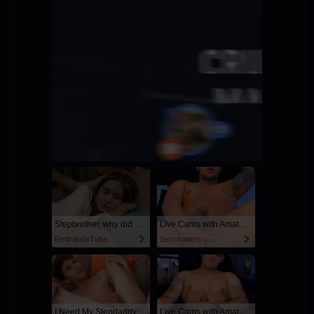
Stepbrother, why did you show me your dick? Now I want to fuck you with my wet pussy
Live Cams with Amateur Men
RedhandsTube
Sexchatters
I Need My Stepdaddy
Live Cams with Amateur Men