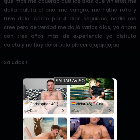
que más me acuerdo que los días que vinieron me
dolía caleta el ano, me sangró, me había roto y
tuve dolor cómo por 4 días seguidos, nadie me
cree pero de verdad me dolió varios días, ya ahora
con tres años más de experiencia ya disfruto
caleta y no hay dolor solo placer ajajajajajaa
Saludos !
¿Qué te pareció este relato?
SALTAR AVISO
Christopher, 40
Columbus
Victor(46)
Columbus
Confirmar valoración
gayDate
xGays
Selecciona una estrella para valorar
3.9
/5
26 votos