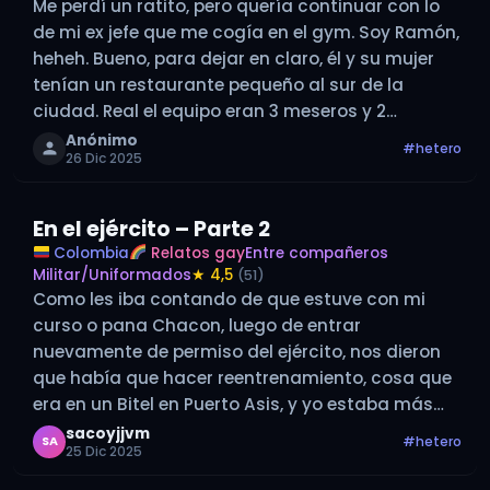
Me perdí un ratito, pero quería continuar con lo
de mi ex jefe que me cogía en el gym. Soy Ramón,
heheh. Bueno, para dejar en claro, él y su mujer
tenían un restaurante pequeño al sur de la
ciudad. Real el equipo eran 3 meseros y 2
cocineros. Muy…
Anónimo
#hetero
26 Dic 2025
En el ejército – Parte 2
Colombia
Relatos gay
Entre compañeros
Militar/Uniformados
★ 4,5
(51)
Como les iba contando de que estuve con mi
curso o pana Chacon, luego de entrar
nuevamente de permiso del ejército, nos dieron
que había que hacer reentrenamiento, cosa que
era en un Bitel en Puerto Asis, y yo estaba más
alejado de Chacón trataba de no encontrármelo
sacoyjjvm
#hetero
SA
25 Dic 2025
porque sinceramente…