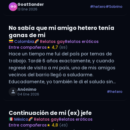
hermana de mi madre. El esposo, un macho de
GoatSander
#hetero
#Sobrino
GO
13 Ene 2026
campo, 45 cuerpo fornido cuidado, un culo
enorme…
No sabía que mi amigo hetero tenía
ganas de mi
Colombia
Relatos gay
Relatos eróticos
Entre compañeros
★ 4,7
(69)
Hace un tiempo me fui del país por temas de
trabajo. Tardé 6 años exactamente, y cuando
regresé de visita a mi país, uno de mis amigos
vecinos del barrio llegó a saludarme.
Educadamente, yo también le di el saludo sin
ningún inconveniente. Ese mismo día en la tarde,
Anónimo
#hetero
04 Ene 2026
mis…
Continuación de mi (ex) jefe
México
Relatos gay
Relatos eróticos
Entre compañeros
★ 4,8
(49)