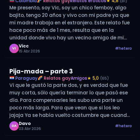
Colombia
Relatos gay
Relatos eróticos
★ 4,8
(81)
Me presento, soy Vic, soy un chico femboy, algo
bajito, tengo 20 años y vivo con mi padre ya que
mi madre trabaja en el extranjero. Este relato fue
hace poco más de 1 mes, resulta que en la
unidad donde vivo hay un vecino amigo de mi
padre que…
Vicc
#hetero
VI
15 Abr 2026
Pija-mada – parte 3
Paraguay
Relatos gay
Amigos
★ 5,0
(65)
Vi que le gustó la parte dos, y es verdad que fue
muy corta, sólo quería terminar lo que pasó ese
día. Para compensarles les subo una parte un
poco más larga. Para que vean que si los leo
jajaja Ya se había vuelto costumbre que cuando
estuviéramos solos los…
Davo
#hetero
DA
03 Abr 2026