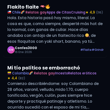
Flakito flaite
Chile
Relatos gay
Apps de Citas
Cruising
★ 4,9
(116)
Hola. Esta historia pasó hoy mismo, literal. La
cosa es que, como siempre, desperté más hot de
lo normal, con ganas de culiar. Hace días
andaba con antojo de un flaitecito rico
, de
esos flaquitos con yoki short, banano, ya tú
sabes. Y creo que me pasé con la…
Confes3000
#Flaite
#Grindr
CO
16 Ene 2026
Mi tío político se emborrachó
Colombia
Relatos gay
Incesto
Relatos eróticos
★ 4,4
(82)
Comienzo describiéndome: soy Colombiano de
28 años, varonil, velludo, mido 1.70, cuerpo
tonificado, vergón, culón, pues siempre hice
deporte y practiqué patinaje y atletismo. Lo
ocurrido sucedió con el esposo de mi tía,