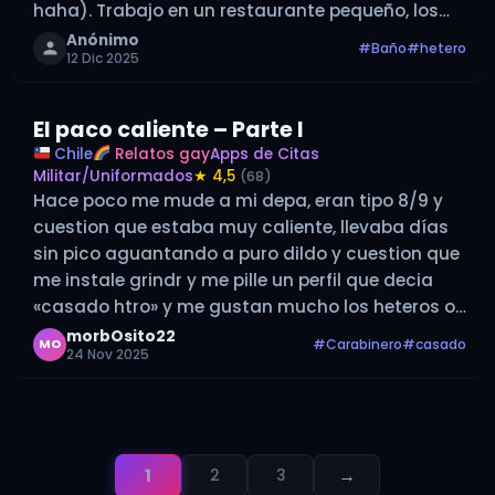
haha). Trabajo en un restaurante pequeño, los
dueños son Andrés de 30 y su mujer de mi edad.…
Anónimo
#Baño
#hetero
12 Dic 2025
El paco caliente – Parte I
Chile
Relatos gay
Apps de Citas
Militar/Uniformados
★ 4,5
(68)
Hace poco me mude a mi depa, eran tipo 8/9 y
cuestion que estaba muy caliente, llevaba días
sin pico aguantando a puro dildo y cuestion que
me instale grindr y me pille un perfil que decia
«casado htro» y me gustan mucho los heteros o
casados
y le…
morbOsito22
#Carabinero
#casado
MO
24 Nov 2025
1
→
2
3