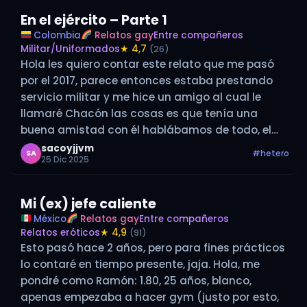
En el ejército – Parte 1
Colombia
Relatos gay
Entre compañeros
Militar/Uniformados
★ 4,7
(26)
Hola les quiero contar este relato que me pasó
por el 2017, parece entonces estaba prestando
servicio militar y me hice un amigo al cual le
llamaré Chacón las cosas es que tenía una
buena amistad con él hablábamos de todo, el
sabia que tenía cierta atracción por los
sacoyjjvm
#hetero
SA
25 Dic 2025
hombres…
Mi (ex) jefe caliente
México
Relatos gay
Entre compañeros
Relatos eróticos
★ 4,9
(91)
Esto pasó hace 2 años, pero para fines prácticos
lo contaré en tiempo presente, jaja. Hola, me
pondré como Ramón: 1.80, 25 años, blanco,
apenas empezaba a hacer gym (justo por esto,