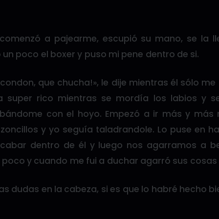
comenzó a pajearme, escupió su mano, se la ll
jó un poco el boxer y puso mi pene dentro de si.
 condon, que chucha!», le dije mientras él sólo m
a super rico mientras se mordía los labios y 
rbándome con el hoyo. Empezó a ir más y más 
zoncillos y yo seguía taladrandole. Lo puse en ha
acabar dentro de él y luego nos agarramos a b
oco y cuando me fui a duchar agarró sus cosas y
 dudas en la cabeza, si es que lo habré hecho bie