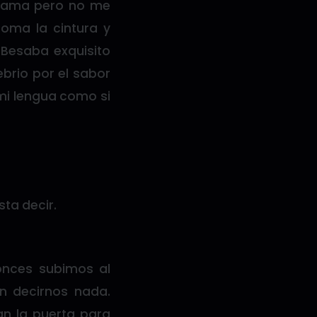
llama pero no me
toma la cintura y
Besaba exquisito
brio por el sabor
 mi lengua como si
ta decir.
onces subimos al
n decirnos nada.
n la puerta para