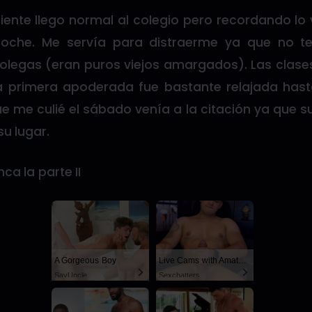
ente llego normal al colegio pero recordando lo 
oche. Me servía para distraerme ya que no te
olegas (eran puros viejos amargados). Las clase
la primera apoderada fue bastante relajada has
 me culié el sábado venía a la citación ya que 
 su lugar.
nca la parte II
A Gorgeous Boy
Live Cams with Amateur Men
SayUncle
Sexchatters