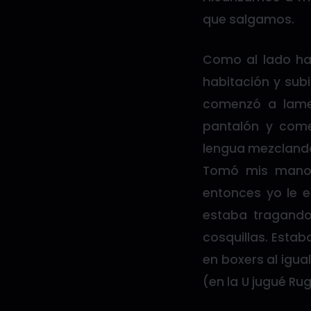
que salgamos.
Como al lado ha
habitación y sub
comenzó a lame
pantalón y com
lengua mezclando
Tomó mis manos
entonces yo le e
estaba tragand
cosquillas. Estab
en boxers al igua
(en la U jugué Rug