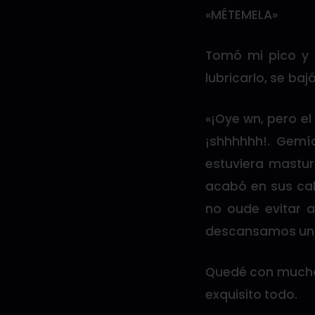
«MÉTEMELA»
Tomó mi pico y 
lubricarlo, se ba
«¡Oye wn, pero el
¡shhhhhh!. Gemí
estuviera mastu
acabó en sus cal
no oude evitar 
descansamos un p
Quedé con muchas
exquisito todo.