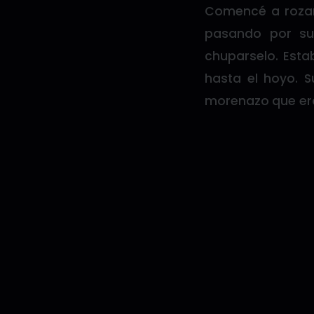
Comencé a rozar 
pasando por su
chuparselo. Esta
hasta el hoyo. S
morenazo que er