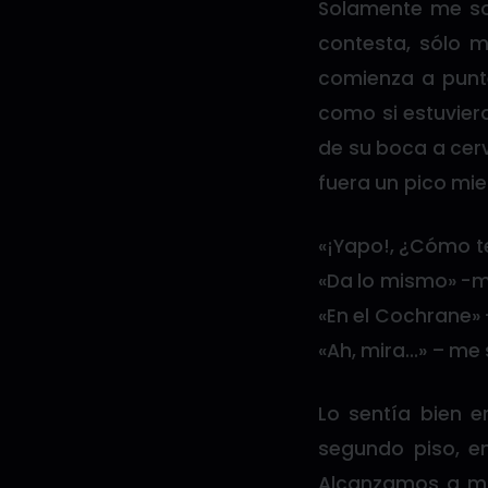
Solamente me so
contesta, sólo m
comienza a punt
como si estuvier
de su boca a cerv
fuera un pico mie
«¡Yapo!, ¿Cómo t
«Da lo mismo» -me
«En el Cochrane» 
«Ah, mira…» – me 
Lo sentía bien 
segundo piso, e
Alcanzamos a ma