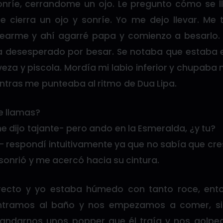
nríe, cerrandome un ojo. Le pregunto cómo se 
e cierra un ojo y sonríe. Yo me dejo llevar. Me 
earme y ahí agarré papa y comienzo a besarlo. 
a desesperado por besar. Se notaba que estaba e
eza y piscola. Mordía mi labio inferior y chupaba
ntras me punteaba al ritmo de Dua Lipa.
e llamas?
 dijo tajante- pero ando en la Esmeralda, ¿y tu?
– respondí intuitivamente ya que no sabía que cres
sonrió y me acercó hacia su cintura.
erecto y yo estaba húmedo con tanto roce, ent
ntramos al baño y nos empezamos a comer, si
ndarnos unos popper que él traía y nos golpea