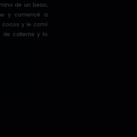
rmino de un beso,
ene y comencé a
s cocos y le comí
 de caliente y lo