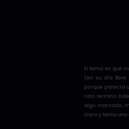
El tema es que m
(en su día libr
porque parecía un
rato termino bai
algo marcado, mo
claro y tenía una