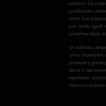
estricto (la may
profesores deben
terno era esenci
por ende igual
poderme dejar la
Un sábado, despu
unas citaciones 
pruebas y guías p
de la U aprovech
egresado. Enton
fuimos a la disco