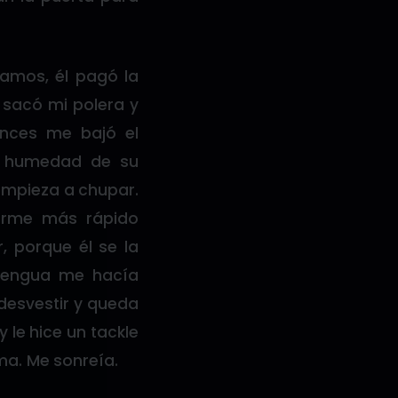
amos, él pagó la
 sacó mi polera y
nces me bajó el
a humedad de su
empieza a chupar.
arme más rápido
, porque él se la
lengua me hacía
 desvestir y queda
 le hice un tackle
ama. Me sonreía.