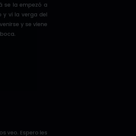
pá se la empezó a
y vi la verga del
enirse y se viene
 boca.
os veo. Espero les