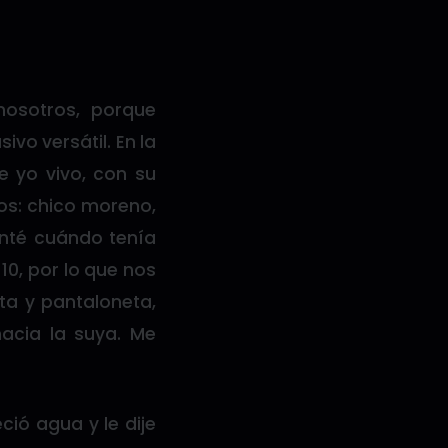
osotros, porque
vo versátil. En la
 yo vivo, con su
os: chico moreno,
gunté cuándo tenía
 10, por lo que nos
a y pantaloneta,
hacia la suya. Me
ció agua y le dije