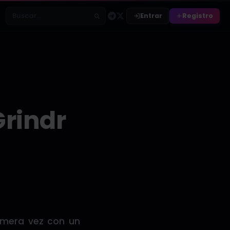
Entrar
Registro
Buscar relatos
rindr
imera vez con un