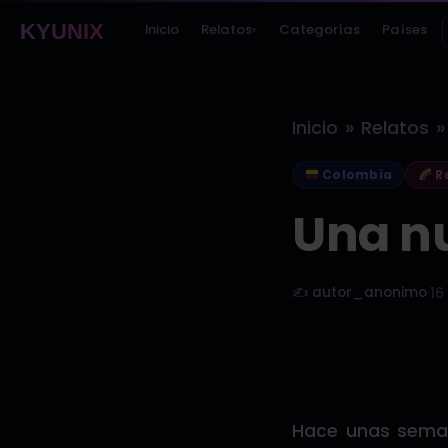
KYUNIX
Inicio
Relatos
Categorías
Países
▾
»
»
Inicio
Relatos
Colombia
Re
Una n
✍️ autor_anonimo
·
16
Hace unas seman