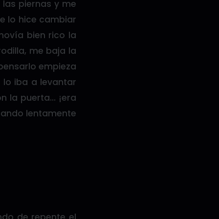
n las piernas y me
e lo hice cambiar
ovía bien rico la
odilla, me baja la
 pensarlo empieza
lo iba a levantar
n la puerta… ¡era
rcando lentamente
ndo de repente el