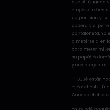
que sí. Cuando vu
empieza a besar.
de posición y se
cadera y el pene 
pantaloneta. Yo 
a metérsela en l
para meter mi le
su papá! Yo inmó
y nos pregunta:
— ¿Qué están ha
— Yo: ehhhh… (no
Cuando el chico 
Yo quedé boquiab