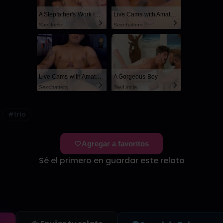
A Stepfather's Work Is Never Done
Live Cams with Amateur Men
SayUncle
Sexchatters
Live Cams with Amateur Men
A Gorgeous Boy
Sexchatters
SayUncle
#trío
Agregar a favoritos
Sé el primero en guardar este relato