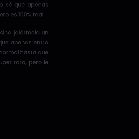
Yo sé que apenas
ro es 100% real.
sino jalármela un
a que apenas entro
 normal hasta que
per raro, pero le