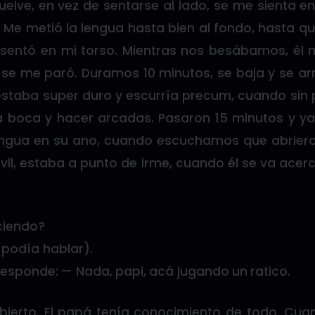
elve, en vez de sentarse al lado, se me sienta e
 Me metió la lengua hasta bien al fondo, hasta qu
 sentó en mi torso. Mientras nos besábamos, él m
se me paró. Duramos 10 minutos, se baja y se arr
estaba super duro y escurría precum, cuando sin
a boca y hacer arcadas. Pasaron 15 minutos y ya 
ngua en su ano, cuando escuchamos que abriero
vil, estaba a punto de irme, cuando él se va ace
ciendo?
 podía hablar).
responde: — Nada, papi, acá jugando un ratico.
ierto. El papá tenía conocimiento de todo. Cua