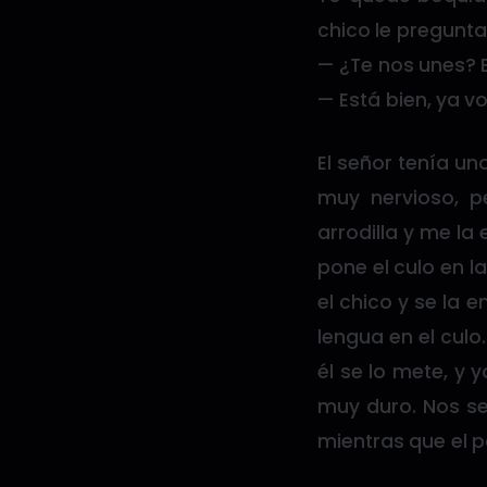
chico le pregunta
— ¿Te nos unes? 
— Está bien, ya vo
El señor tenía un
muy nervioso, p
arrodilla y me la
pone el culo en l
el chico y se la 
lengua en el culo.
él se lo mete, y 
muy duro. Nos se
mientras que el p