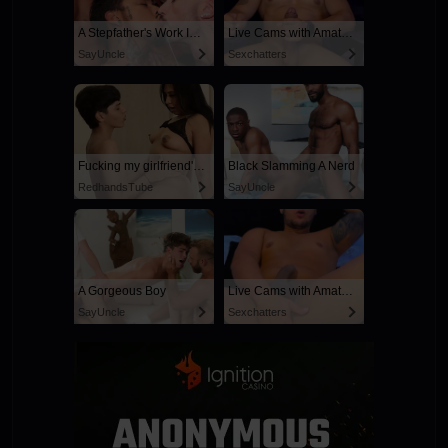
A Stepfather's Work Is Never Done
Live Cams with Amateur Men
SayUncle
Sexchatters
Fucking my girlfriend's hot mommy by mistake
Black Slamming A Nerd
RedhandsTube
SayUncle
A Gorgeous Boy
Live Cams with Amateur Men
SayUncle
Sexchatters