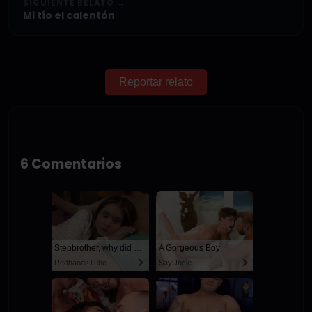
SIGUIENTE RELATO →
Mi tío el calentón
Reportar relato
6 Comentarios
Stepbrother, why did you show me your dick? Now I want to fuck you with my wet pussy
A Gorgeous Boy
RedhandsTube
SayUncle