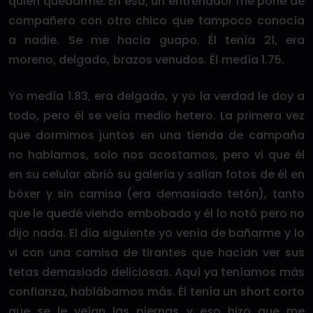
quién quedarme. En eso, un entrenador me pone de
compañero con otro chico que tampoco conocía
a nadie. Se me hacía guapo. Él tenía 21, era
moreno, delgado, brazos venudos. Él medía 1.75.
Yo medía 1.83, era delgado, y yo la verdad le doy a
todo, pero él se veía medio hetero. La primera vez
que dormimos juntos en una tienda de campaña
no hablamos, solo nos acostamos, pero vi que él
en su celular abrió su galería y salían fotos de él en
bóxer y sin camisa (era demasiado tetón), tanto
que le quedé viendo embobado y él lo notó pero no
dijo nada. El día siguiente yo venía de bañarme y lo
vi con una camisa de tirantes que hacían ver sus
tetas demasiado deliciosas. Aquí ya teníamos más
confianza, hablábamos más. Él tenía un short corto
que se le veían las piernas y eso hizo que me