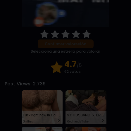
Confirmar valoración
Selecciona una estrella para valorar
4.7
/5
62 votos
Post Views:
2.739
Fuck right now in Columbus
MY HUSBAND STEPSON MISTAKENLY GIVES ME IN THE ASS
Sniffies
RedhandsTube