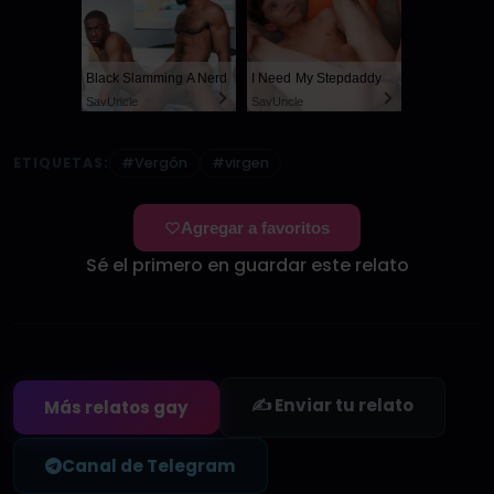
Black Slamming A Nerd
I Need My Stepdaddy
SayUncle
SayUncle
ETIQUETAS:
#Vergón
#virgen
Agregar a favoritos
Sé el primero en guardar este relato
✍️ Enviar tu relato
Más relatos gay
Canal de Telegram