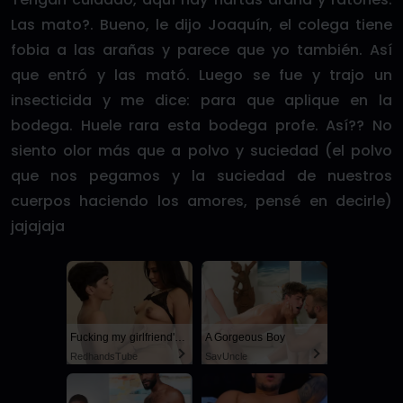
Las mato?. Bueno, le dijo Joaquín, el colega tiene
fobia a las arañas y parece que yo también. Así
que entró y las mató. Luego se fue y trajo un
insecticida y me dice: para que aplique en la
bodega. Huele rara esta bodega profe. Así?? No
siento olor más que a polvo y suciedad (el polvo
que nos pegamos y la suciedad de nuestros
cuerpos haciendo los amores, pensé en decirle)
jajajaja
Fucking my girlfriend's hot mommy by mistake
A Gorgeous Boy
RedhandsTube
SayUncle