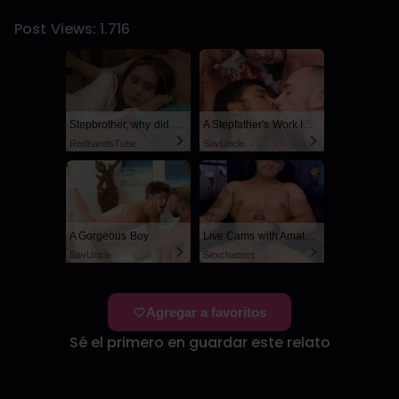
Post Views:
1.716
Stepbrother, why did you show me your dick? Now I want to fuck you with my wet pussy
A Stepfather's Work Is Never Done
RedhandsTube
SayUncle
A Gorgeous Boy
Live Cams with Amateur Men
SayUncle
Sexchatters
Agregar a favoritos
Sé el primero en guardar este relato