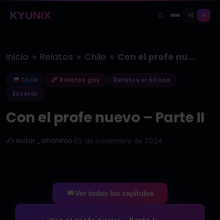
KYUNIX
»
»
»
Inicio
Relatos
Chile
Con el profe nuevo – Parte…
Chile
Relatos gay
Relatos eróticos
Escolar
Con el profe nuevo – Parte II
✍️ autor_anonimo
·
02 de noviembre de 2024
Ver todos los capítulos