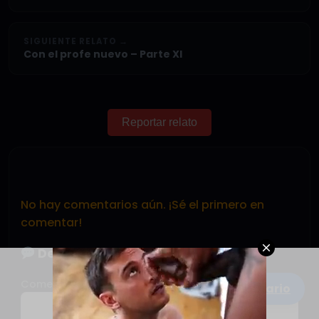
SIGUIENTE RELATO →
Con el profe nuevo – Parte XI
Reportar relato
No hay comentarios aún. ¡Sé el primero en
comentar!
Deja tu comentario
Comentario
Escribe un comentario