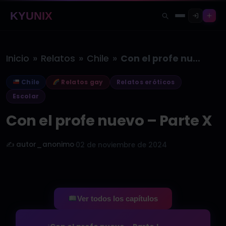
KYUNIX
»
»
»
Inicio
Relatos
Chile
Con el profe nuevo – Parte…
Chile
Relatos gay
Relatos eróticos
Escolar
Con el profe nuevo – Parte X
✍️ autor_anonimo
·
02 de noviembre de 2024
Ver todos los capítulos