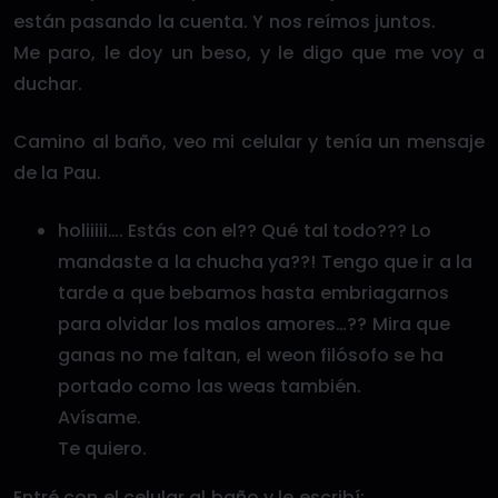
están pasando la cuenta. Y nos reímos juntos.
Me paro, le doy un beso, y le digo que me voy a
duchar.
Camino al baño, veo mi celular y tenía un mensaje
de la Pau.
holiiiii…. Estás con el?? Qué tal todo??? Lo
mandaste a la chucha ya??! Tengo que ir a la
tarde a que bebamos hasta embriagarnos
para olvidar los malos amores…?? Mira que
ganas no me faltan, el weon filósofo se ha
portado como las weas también.
Avísame.
Te quiero.
Entré con el celular al baño y le escribí: