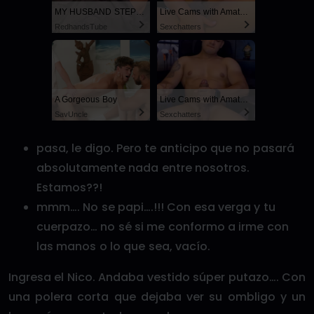
MY HUSBAND STEPSON MISTAKENLY GIVES ME IN THE ASS
Live Cams with Amateur Men
RedhandsTube
Sexchatters
A Gorgeous Boy
Live Cams with Amateur Men
SayUncle
Sexchatters
pasa, le digo. Pero te anticipo que no pasará
absolutamente nada entre nosotros.
Estamos??!
mmm…. No se papi….!!! Con esa verga y tu
cuerpazo… no sé si me conformo a irme con
las manos o lo que sea, vacío.
Ingresa el Nico. Andaba vestido súper putazo…. Con
una polera corta que dejaba ver su ombligo y un