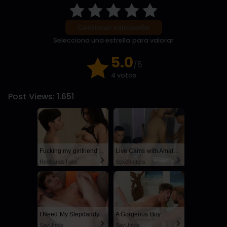
Confirmar valoración
Selecciona una estrella para valorar
5.0
/5
4 votos
Post Views:
1.651
Fucking my girlfriend's hot mommy by mistake
Live Cams with Amateur Men
RedhandsTube
Sexchatters
I Need My Stepdaddy
A Gorgeous Boy
SayUncle
SayUncle