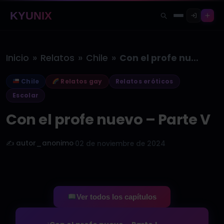
KYUNIX
»
»
»
Inicio
Relatos
Chile
Con el profe nuevo – Parte…
Chile
Relatos gay
Relatos eróticos
Escolar
Con el profe nuevo – Parte V
✍️ autor_anonimo
·
02 de noviembre de 2024
Ver todos los capítulos