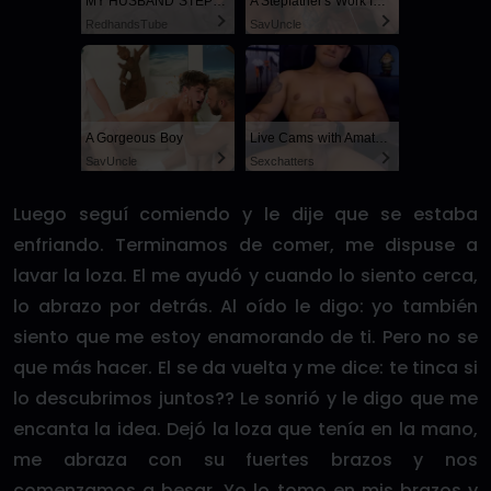
MY HUSBAND STEPSON MISTAKENLY GIVES ME IN THE ASS
A Stepfather's Work Is Never Done
RedhandsTube
SayUncle
A Gorgeous Boy
Live Cams with Amateur Men
SayUncle
Sexchatters
Luego seguí comiendo y le dije que se estaba
enfriando. Terminamos de comer, me dispuse a
lavar la loza. El me ayudó y cuando lo siento cerca,
lo abrazo por detrás. Al oído le digo: yo también
siento que me estoy enamorando de ti. Pero no se
que más hacer. El se da vuelta y me dice: te tinca si
lo descubrimos juntos?? Le sonrió y le digo que me
encanta la idea. Dejó la loza que tenía en la mano,
me abraza con su fuertes brazos y nos
comenzamos a besar. Yo lo tomo en mis brazos y