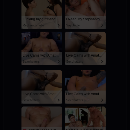
Fucking my girlfriend's hot mommy by mistake
I Need My Stepdaddy
RedhandsTube
SayUncle
Live Cams with Amateur Men
Live Cams with Amateur Men
Sexchatters
Sexchatters
Live Cams with Amateur Men
Live Cams with Amateur Men
Sexchatters
Sexchatters