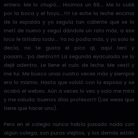
entero. Me lo chupó…. Hicimos un 69…. Me lo culié
por la boca y el hoyo….!!!! Le eche la leche encima
de la espalda y yo seguía tan caliente que se lo
metí de nuevo y seguí dándole un rato más, a ese
loco le tiritaba todo…. Ya no podía más, y yo solo le
decía, no te gusta el pico ql, aquí tení y
paaam….’pa dentro!!!! La segunda eyaculada se lo
dejé adentro. Le llene el culo de leche. Me vestí y
me fui. Me busco unas cuatro veces más y siempre
era lo mismo. Hasta que volvió con la esposa y se
acabó el webeo. Aún a veces lo veo y solo me mira
y me saluda: buenos días profesor!!! (Las weas que
tiene que hacer uno).
Pero en el colegio nunca había pasado nada con
algún colega, son puros viejitos, y los demás están