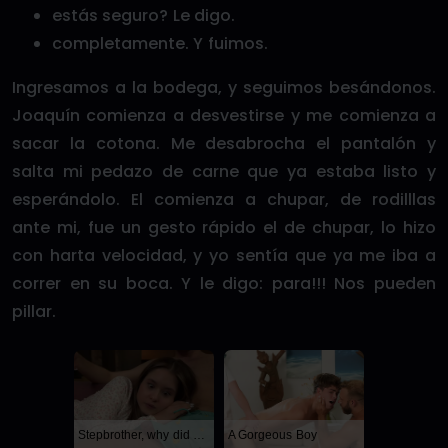
estás seguro? Le digo.
completamente. Y fuimos.
Ingresamos a la bodega, y seguimos besándonos.
Joaquín comienza a desvestirse y me comienza a
sacar la cotona. Me desabrocha el pantalón y
salta mi pedazo de carne que ya estaba listo y
esperándolo. El comienza a chupar, de rodilllas
ante mi, fue un gesto rápido el de chupar, lo hizo
con harta velocidad, y yo sentía que ya me iba a
correr en su boca. Y le digo: para!!! Nos pueden
pillar.
Stepbrother, why did you show me your dick? Now I want to fuck you with my wet pussy
A Gorgeous Boy