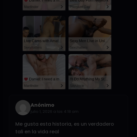
Daniel: I need a man for a spicy night...
Best Gay Porn Network
Manfinder
Premium Gay
Live Cams with Amateur Men
Sexy Men Live in United States
Sexchatters
Sexchatters
Daniel: I need a man for a spicy night...
I'll Do Anything My Stepdad Wants if He Keeps My Secret
Manfinder
SayUncle
Anónimo
julio 1, 2026 a las 4:18 am
Me gusta esta historia, es un verdadero
tali en la vida real