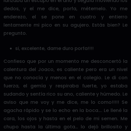
lanzaba un escupo en el ano y seguía moviendo los
dedos, y el me dice, porfa, métemelo. Yo me
enderezo, el se pone en cuatro y entierro
lentamente mi pico en su agujero. Estás bien? Le
pregunto.
si, excelente, dame duro porfa!!!!
Confieso que por un momento me desconcertó la
calentura del Joaco, es caliente pero era un nivel
que no conocía y menos en el colegio. Le di con
fuerza, el gemía y respiraba fuerte, yo estaba
sudando y sentía rico su ano, caliente y húmedo. Le
aviso que me voy y me dice, me lo como!!!!! Se
agacha rápido y se lo echo en la boca…. Le llené la
cara, los ojos y hasta en el pelo de mi semen. Me
chupo hasta la última gota… lo dejó brillosito y