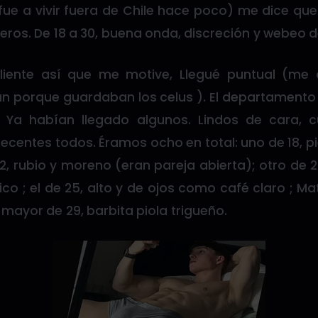
fue a vivir fuera de Chile hace poco) me dice que
teros. De 18 a 30, buena onda, discreción y webeo d
liente así que me motive, Llegué puntual (me 
n porque guardaban los celus ). El departamento 
 Ya habían llegado algunos. Lindos de cara, 
ecentes todos. Éramos ocho en total: uno de 18, p
2, rubio y moreno (eran pareja abierta); otro de
o ; el de 25, alto y de ojos como café claro ; M
l mayor de 29, barbita piola trigueño.