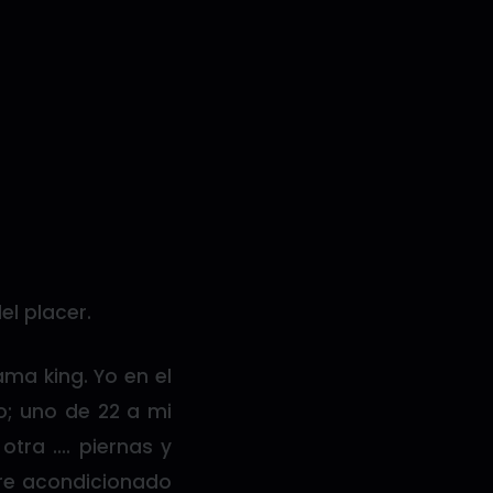
el placer.
ama king. Yo en el
o; uno de 22 a mi
otra …. piernas y
ire acondicionado