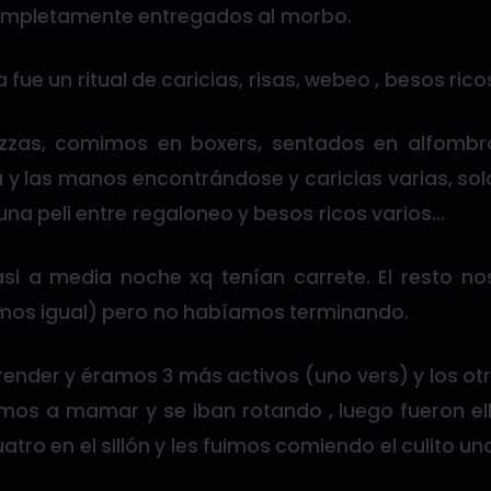
ompletamente entregados al morbo.
 fue un ritual de caricias, risas, webeo , besos ric
zzas, comimos en boxers, sentados en alfombra 
a y las manos encontrándose y caricias varias, solo
na peli entre regaloneo y besos ricos varios…
si a media noche xq tenían carrete. El resto 
imos igual) pero no habíamos terminando.
render y éramos 3 más activos (uno vers) y los ot
imos a mamar y se iban rotando , luego fueron el
atro en el sillón y les fuimos comiendo el culito un