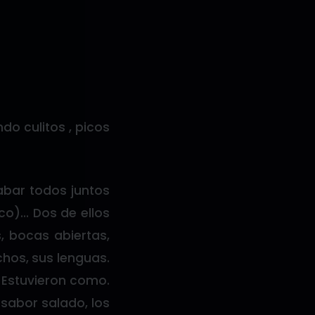
o culitos , picos
bar todos juntos
co)… Dos de ellos
, bocas abiertas,
chos, sus lenguas.
 Estuvieron como.
 sabor salado, los