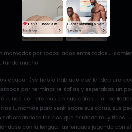
SayUncle
SayUncle
Daniel: I need a man for a spicy night...
Black Slamming A Nerd
Manfinder
SayUncle
Live Cams with Amateur Men
Live Cams with Amateur Men
Sexchatters
Sexchatters
n mamadas por todos lados entre todos … comiend
frutando mucho.
s acabar (se había hablado que la idea era aca
stabas por terminar te salías y esperabas un po
ra q nos corrieramos en sus caras … arrodillados
. Nos turnamos para venir sobre sus caras, sus pe
 saboreandose los dos que estaban muy ricos ….
ándose con la lengua, las lenguas jugando con el