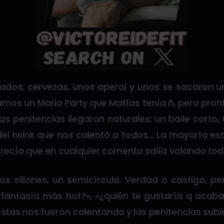
dos, cervezas, unos aperol y unos se sacaron u
gamos un Mario Party que Matías tenía ñ, pero pron
s penitencias llegaron naturales: un baile corto, 
del twink que nos calentó a todos… La mayoría e
parecía que en cualquier comento salía volando to
s sillones, un semicírculo. Verdad o castigo, p
u fantasía más hot?», «¿quién te gustaría q acab
stas nos fueron calentando y las penitencias subi