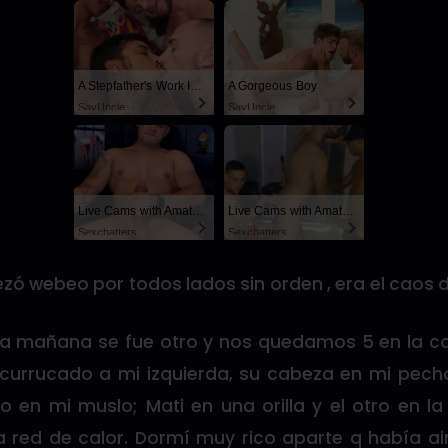
A Stepfather's Work Is Never Done
A Gorgeous Boy
SayUncle
SayUncle
Live Cams with Amateur Men
Live Cams with Amateur Men
Sexchatters
Sexchatters
 webeo por todos lados sin orden , era el caos d
e la mañana se fue otro y nos quedamos 5 en la c
acurrucado a mi izquierda, su cabeza en mi pech
 en mi muslo; Mati en una orilla y el otro en la 
red de calor. Dormí muy rico aparte q había a