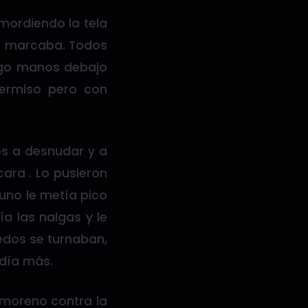
, mordiendo la tela
 se marcaba. Todos
go manos debajo
permiso pero con
os a desnudar y a
cara . Lo pusieron
 uno le metía pico
a las nalgas y le
edos se turnaban,
edía más.
 moreno contra la