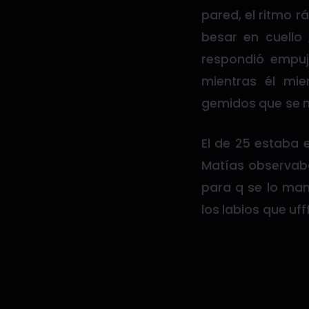
pared, el ritmo r
besar en cuello 
respondió empuj
mientras él mie
gemidos que se m
El de 25 estaba e
Matías observaba
para q se lo mam
los labios que uff