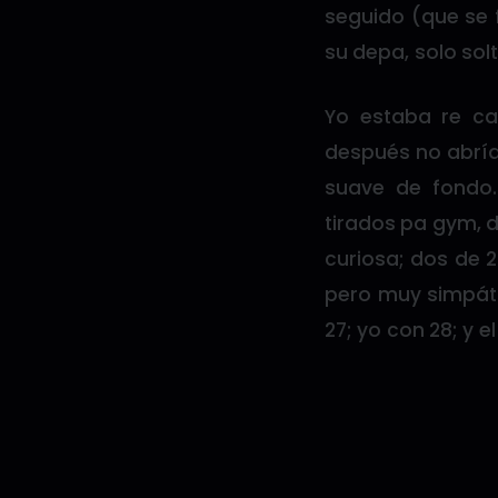
seguido (que se 
su depa, solo sol
Yo estaba re ca
después no abría
suave de fondo.
tirados pa gym, d
curiosa; dos de 2
pero muy simpátic
27; yo con 28; y e