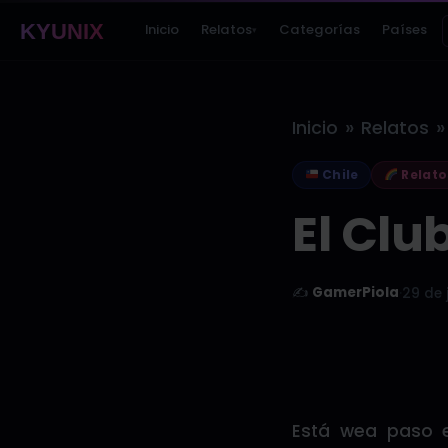
KYUNIX
Inicio
Relatos
Categorías
Países
▾
»
»
Inicio
Relatos
Chile
Relato
El Clu
✍️
GamerPiola
·
29 de 
Está wea paso 