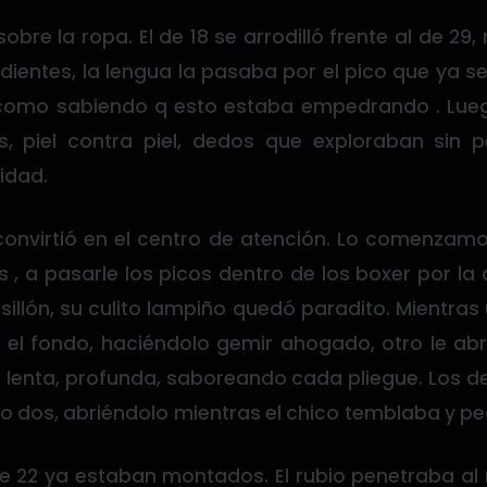
obre la ropa. El de 18 se arrodilló frente al de 29
 dientes, la lengua la pasaba por el pico que ya
como sabiendo q esto estaba empedrando . Lue
s, piel contra piel, dedos que exploraban sin 
idad.
e convirtió en el centro de atención. Lo comenzam
 , a pasarle los picos dentro de los boxer por la 
sillón, su culito lampiño quedó paradito. Mientras
 el fondo, haciéndolo gemir ahogado, otro le abrí
 lenta, profunda, saboreando cada pliegue. Los d
go dos, abriéndolo mientras el chico temblaba y p
 de 22 ya estaban montados. El rubio penetraba al