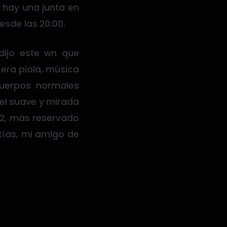
 hay una junta en
esde las 20:00.
dijo este wn que
era piola, música
cuerpos normales
iel suave y mirada
 22, más reservado
atías, mi amigo de