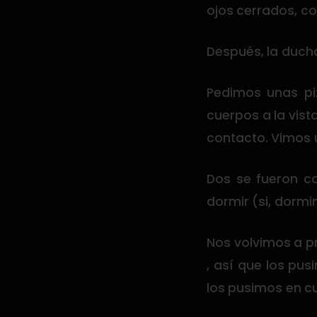
ojos cerrados, c
Después, la ducha
Pedimos unas pi
cuerpos a la vist
contacto. Vimos u
Dos se fueron ca
dormir (si, dorm
Nos volvimos a p
, así que los pus
los pusimos en cu