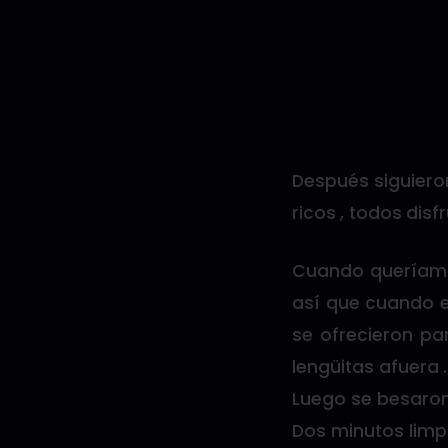
Después siguiero
ricos , todos dis
Cuando queríamo
así que cuando e
se ofrecieron pa
lengüitas afuera 
Luego se besaron
Dos minutos limpi