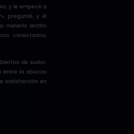
bio, y le empecé a
», pregunté, y él
 meterlo lentito
rpos conectados,
ubiertos de sudor.
o entre la abocas
e satisfacción en