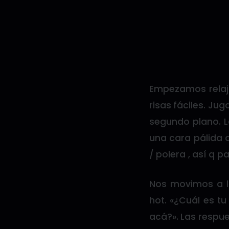
Empezamos relaja
risas fáciles. Ju
segundo plano. La
una cara pálida 
/ polera , así q 
Nos movimos a lo
hot. «¿Cuál es t
acá?». Las respue