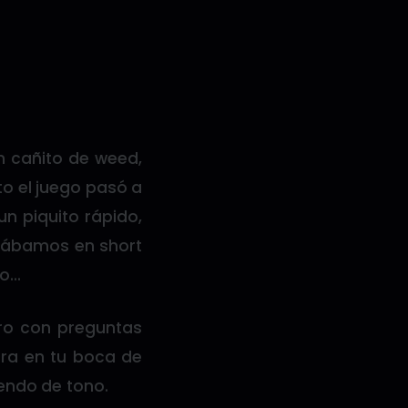
n cañito de weed,
to el juego pasó a
un piquito rápido,
stábamos en short
do…
ero con preguntas
ara en tu boca de
endo de tono.