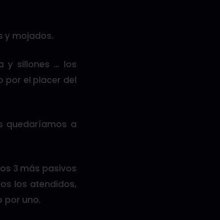
os y mojados.
y sillones … los
 por el placer del
nos quedaríamos a
ros 3 más pasivos
los los atendidos,
o por uno.