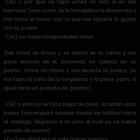
-(el) y por que se tapa usted mi niño si es tan
hermoso (veo como se le tranquiliza la anaconda y
me toma la mano con la que me tapaba la guata
con la polera
-(yo) no nada inseguridades nmas
(Me toma en brazo y se sienta en la cama y me
pone encima de el, poniendo mi cabeza en su
pecho. Toma mi mano y me levanta la polera, yo
me tapo la cara de la vergüenza y la pena, yaa’o si
igual tenia un poquito de guatita)
-(el) a esto no le falta bajar de peso, le faltan unos
besos (me empezó a besar desde las tetillas hasta
el ombligo, llegando a mi pico el cual ya se había
parado de nuevo)
-(yo) no digai eso si sabi que es mentira