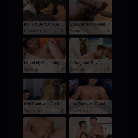
MY HUSBAND STEPSON MISTAKENLY GIVES ME IN THE ASS
Live Cams with Amateur Men
RedhandsTube
Sexchatters
I Need My Stepdaddy
A Gorgeous Boy
SayUncle
SayUncle
Live Cams with Amateur Men
Live Cams with Amateur Men
Sexchatters
Sexchatters