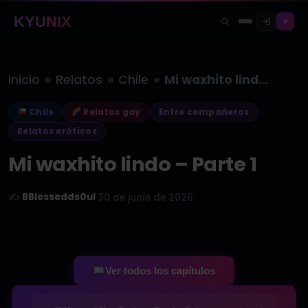
KYUNIX
»
»
»
Inicio
Relatos
Chile
Mi waxhito lindo – Parte 1
Chile
Relatos gay
Entre compañeros
Relatos eróticos
Mi waxhito lindo – Parte 1
✍️
BBlessedds0ul
·
30 de junio de 2026
Ver todos los capítulos