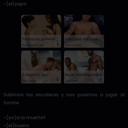
-(el)yapo
Fucking my girlfriend's hot mommy by mistake
Live Cams with Amateur Men
RedhandsTube
Sexchatters
A Gorgeous Boy
Black Slamming A Nerd
SayUncle
SayUncle
Subimos las escaleras y nos pusimos a jugar al
fornite
-(yo)a la muerte?
-(el)bueno