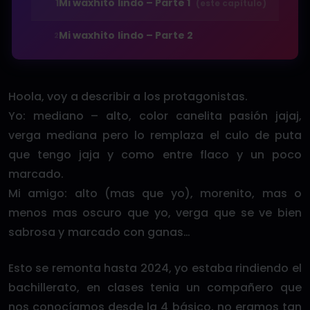
1
Mi waxhito lindo – Parte 1
(este capítulo)
Mi waxhito lindo – Parte 2
2
Hoola, voy a describir a los protagonistas.
Yo: mediano – alto, color canelita pasión jajaj,
verga mediana pero lo remplaza el culo de puta
que tengo jaja y como entre flaco y un poco
marcado.
Mi amigo: alto (mas que yo), morenito, mas o
menos mas oscuro que yo, verga que se ve bien
sabrosa y marcado con ganas…
Esto se remonta hasta 2024, yo estaba rindiendo el
bachillerato, en clases tenia un compañero que
nos conocíamos desde la 4 básico, no eramos tan