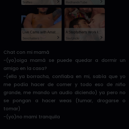
Sniffies
RedhandsTube
Live Cams with Amateur Men
A Stepfather's Work Is Never Done
Sexchatters
SayUncle
Chat con mi mamá
-(yo)oiga mamá se puede quedar a dormir un
amigo en la casa?
-(ella ya borracha, confiaba en mi, sabía que yo
me podía hacer de comer y todo eso de niño
grande, me mando un audio diciendo) ya pero no
se pongan a hacer weas (fumar, drogarse o
tomar)
-(yo)no mami tranquila