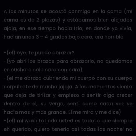
A los minutos se acostó conmigo en la cama (mi
cama es de 2 plazas) y estábamos bien alejados
ajaja, en ese tiempo hacia frío, en donde yo vivía,
hacían unos 3 – 4 grados bajo cero, era horrible
-(el) oye, te puedo abrazar?
-(yo abri los brazos para abrazarlo, no quedamos
en cuchara solo cara con cara)
-(el me abraza cubriendo mi cuerpo con su cuerpo
corpulente de macho jajaja. A los momentos siento
que deja de tiritar y empiezo a sentir algo crecer
dentro de el, su verga, senti como cada vez se
hacía mas y mas grande. El me mira y me dice)
-(el) mi waxhito lindo usted es todo lo que siempre
eh querido, quiero tenerlo así todas las noche’ no