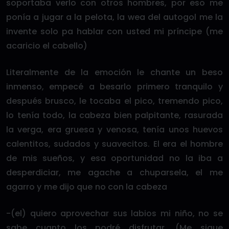
soportaba verlo con otros hombres, por eso me
ponía a jugar a la pelota, la wea del autogol me la
invente solo pa hablar con usted mi príncipe (me
acaricio el cabello)
Literalmente de la emoción le chante un beso
inmenso, empecé a besarlo primero tranquilo y
después brusco, le tocaba el pico, tremendo pico,
lo tenía todo, la cabeza bien palpitante, rasurada
la verga, era gruesa y venosa, tenía unos huevos
calentitos, sudados y suavecitos. El era el hombre
de mis sueños, y esa oportunidad no la iba a
desperdiciar, me agache a chuparsela, el me
agarro y me dijo que no con la cabeza
-(el) quiero aprovechar sus labios mi niño, no se
sabe cuanto los podré disfrutar. (Me sigue