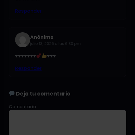
Responder
Anónimo
julio 13, 2026 a las 6:30 pm
♥️
♥️
♥️
♥️
♥️
♥️
♥️
♥️
♥️
♥️
Responder
Deja tu comentario
Comentario