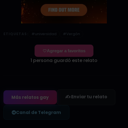
ETIQUETAS:
#universidad
#Vergón
Agregar a favoritos
1 persona guardó este relato
✍️ Enviar tu relato
Más relatos gay
Canal de Telegram