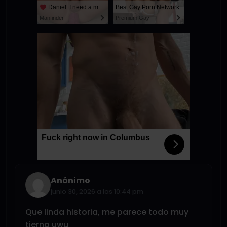
Daniel: I need a man for a spicy night...
Best Gay Porn Network
Manfinder
Premium Gay
Fuck right now in Columbus
Anónimo
junio 30, 2026 a las 10:44 pm
Que linda historia, me parece todo muy
tierno uwu