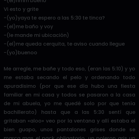
-(el)hmm bueno
Vi esto y grite
-(yo)yaya te espero a las 5:30 te tinca?
-(el)me baño y voy
-(le mande mi ubicación)
-(el)me queda cerquita, te aviso cuando llegue
-(yo)buenoo
Me arregle, me bañe y todo eso, (eran las 5:10) y yo
me estaba secando el pelo y ordenando todo
apuradisimo (por que ese día hubo una fiesta
familiar en mi casa y todos se pasaron a la casa
de mi abuela, yo me quedé solo por que tenía
bachillerato) hasta que a las 5:30 sentí que
gritaban «aloo» veo por la ventana y allí estaba el
bien guapo, unos pantalones grises donde se
marca mas el pack obligatorio, un poleron gris un