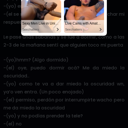
-(yo) en el sillón (tenemos sillón cama)
-(el se notaba un poco desanimado al escuchar mi
respuesta) bueno
Sexy Men Live in United States
Live Cams with Amateur Men
Sexchatters
Sexchatters
Le pase unas sábanas y se fue a dormir, como a las
2-3 de la mañana sentí que alguien toco mi puerta
-(yo)hmm? (Algo dormido)
-(el) oye, puedo dormir acá? Me da miedo la
oscuridad..
-(yo) como te va a dar miedo la oscuridad wn,
ya’o ven entra. (Un poco enojado)
-(el) permiso, perdón por interrumpirte wacho pero
me da miedo la oscuridad
-(yo) y no podías prender la tele?
-(el) no