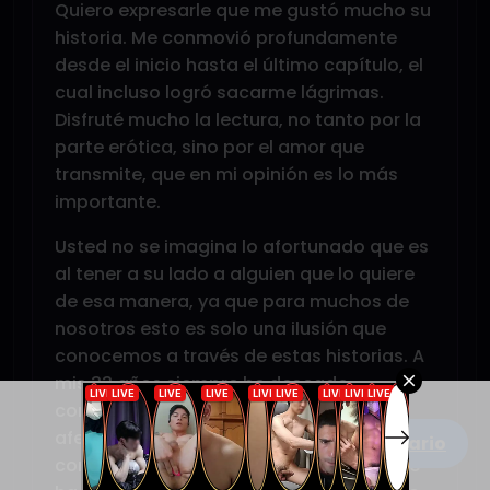
Quiero expresarle que me gustó mucho su
historia. Me conmovió profundamente
desde el inicio hasta el último capítulo, el
cual incluso logró sacarme lágrimas.
Disfruté mucho la lectura, no tanto por la
parte erótica, sino por el amor que
transmite, que en mi opinión es lo más
importante.
Usted no se imagina lo afortunado que es
al tener a su lado a alguien que lo quiere
de esa manera, ya que para muchos de
nosotros esto es solo una ilusión que
conocemos a través de estas historias. A
mis 33 años siempre he deseado
compartir algo así con alguien, sentir el
afecto que a usted se le demuestra, pero
Escribe un comentario
con el paso del tiempo esa esperanza se