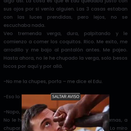
algo asi. La cosa es que el Edu quedaba justo con
sus ojos por si venía alguien. Las 3 casas estaban
con las luces prendidas, pero lejos, no se
escuchaba nada.
Veo tremenda verga, dura, palpitando y le
comienzo a comer los coquitos. Rico. Me exito, me
arrodillo y me bajo al pantalón antes. Me pajeo.
Hasta ahora, no le he chupado la verga, solo besos
locos por aquí y por allá.
-No me la chupes, porfa – me dice el Edu.
-Eso lo decido yo – le digo.
SALTAR AVISO
-Nopo, aquí no – Me dice.
No le hago caso. Comienzo a besar las piernas, a
chupar su noesni, luego sus coquitos. Tirita. Lo miro