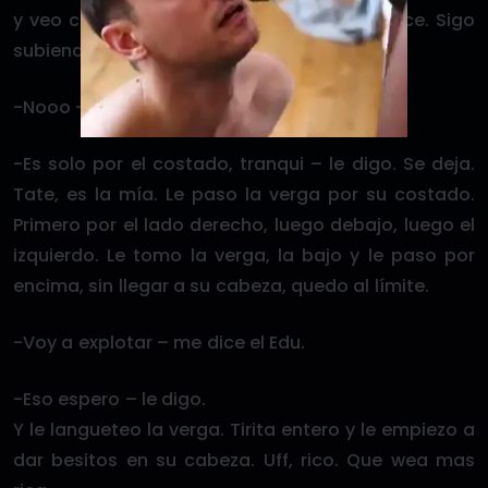
y veo como sus ojos están blancos de place. Sigo
subiendo por su verga, le paso la lengua.
-Nooo – me dice.
-Es solo por el costado, tranqui – le digo. Se deja.
Tate, es la mía. Le paso la verga por su costado.
Primero por el lado derecho, luego debajo, luego el
izquierdo. Le tomo la verga, la bajo y le paso por
encima, sin llegar a su cabeza, quedo al límite.
-Voy a explotar – me dice el Edu.
-Eso espero – le digo.
Y le langueteo la verga. Tirita entero y le empiezo a
dar besitos en su cabeza. Uff, rico. Que wea mas