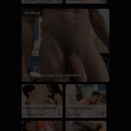
SayUncle
Sexchatters
Sniffies
Fuck right now in Columbus
Fucking my girlfriend's hot mommy by mistake
A Gorgeous Boy
RedhandsTube
SayUncle