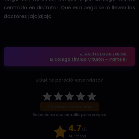
centrado en disfrutar. Que esa pega se lo lleven los
doctores jajajajaja.
← CAPÍTULO ANTERIOR
El colega tímido y tulón – Parte III
¿Qué te pareció este relato?
Confirmar valoración
Selecciona una estrella para valorar
4.7
/5
40 votos