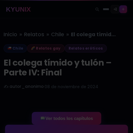
KYUNIX
»
»
»
Inicio
Relatos
Chile
El colega tímido y tulón –…
Chile
Relatos gay
Relatos eróticos
El colega tímido y tulón –
Parte IV: Final
✍️ autor_anonimo
·
08 de noviembre de 2024
Ver todos los capítulos