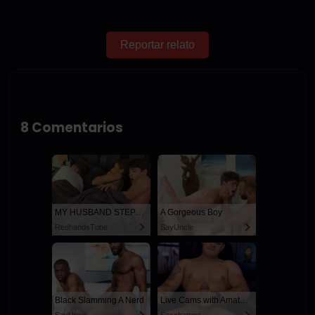
Reportar relato
8 Comentarios
MY HUSBAND STEPSON MISTAKENLY GIVES ME IN THE ASS
A Gorgeous Boy
RedhandsTube
SayUncle
Black Slamming A Nerd
Live Cams with Amateur Men