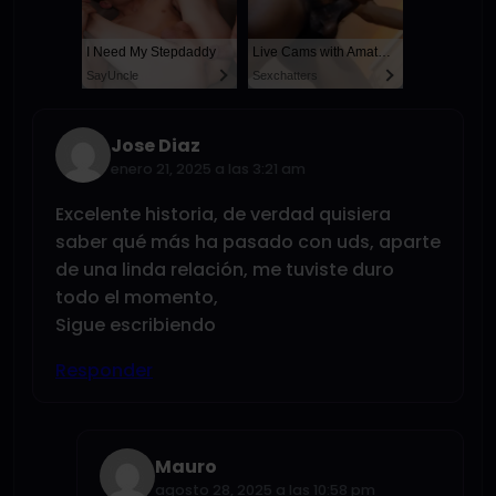
I Need My Stepdaddy
Live Cams with Amateur Men
SayUncle
Sexchatters
Jose Diaz
enero 21, 2025 a las 3:21 am
Excelente historia, de verdad quisiera
saber qué más ha pasado con uds, aparte
de una linda relación, me tuviste duro
todo el momento,
Sigue escribiendo
Responder
Mauro
agosto 28, 2025 a las 10:58 pm