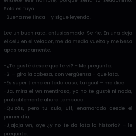
entrete ese nombre, porque sería tu seudónimo.
Solo es tuyo.
-Buena me tinca – y sigue leyendo.
Lee un buen rato, entusiasmado. Se ríe. En una deja
el celu en el velador, me da media vuelta y me besa
apasionadamente.
-¿Te gusté desde que te ví? – Me pregunta.
-Si – giro la cabeza, con vergüenza – que lata.
-Es super tierno en todo caso, tu igual – me dice
-Ja, mira el wn mentiroso, yo no te gusté ni nada,
probablemente ahora tampoco.
-Quizás, pero tu culo, uff, enamorado desde el
primer día.
-Jjajaja wn, oye ¿y no te da lata la historia? – le
pregunto.