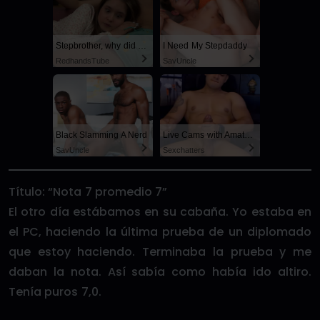
Stepbrother, why did you show me your dick? Now I want to fuck you with my wet pussy
I Need My Stepdaddy
RedhandsTube
SayUncle
Black Slamming A Nerd
Live Cams with Amateur Men
SayUncle
Sexchatters
Título: “Nota 7 promedio 7”
El otro día estábamos en su cabaña. Yo estaba en
el PC, haciendo la última prueba de un diplomado
que estoy haciendo. Terminaba la prueba y me
daban la nota. Así sabía como había ido altiro.
Tenía puros 7,0.