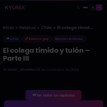
KYUNIX
»
»
»
Inicio
Relatos
Chile
El colega tímido y tulón –…
Chile
Relatos gay
Relatos eróticos
El colega tímido y tulón –
Parte III
✍️ autor_anonimo
·
08 de noviembre de 2024
Ver todos los capítulos