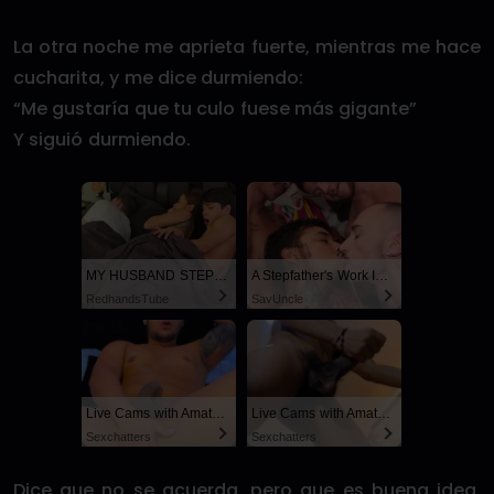
La otra noche me aprieta fuerte, mientras me hace
cucharita, y me dice durmiendo:
“Me gustaría que tu culo fuese más gigante”
Y siguió durmiendo.
MY HUSBAND STEPSON MISTAKENLY GIVES ME IN THE ASS
A Stepfather's Work Is Never Done
RedhandsTube
SayUncle
Live Cams with Amateur Men
Live Cams with Amateur Men
Sexchatters
Sexchatters
Dice que no se acuerda, pero que es buena idea,