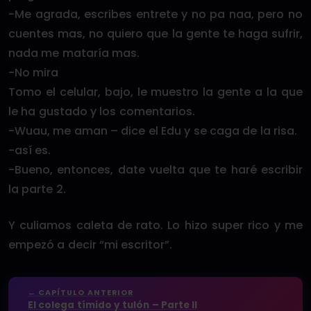
-Me agrada, escribes entrete y no pa naa, pero no
cuentes mas, no quiero que la gente te haga sufrir,
nada me mataría mas.
-No mira
Tomo el celular, bajo, le muestro la gente a la que
le ha gustado y los comentarios.
-Wuau, me aman – dice el Edu y se caga de la risa.
-así es.
-Bueno, entonces, date vuelta que te haré escribir
la parte 2.
Y culiamos caleta de rato. Lo hizo super rico y me
empezó a decir “mi escritor”.
← CAPÍTULO ANTERIOR
El colega tímido y tulón – Parte II