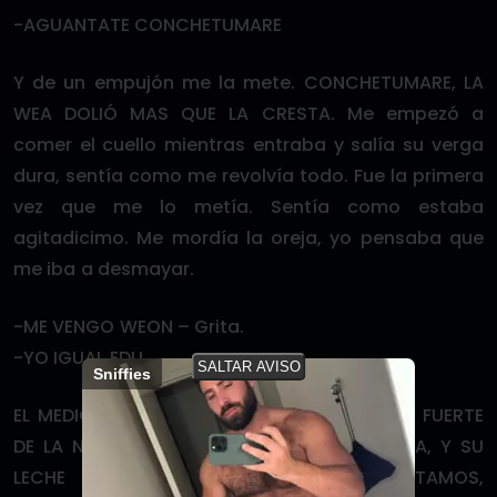
-AGUANTATE CONCHETUMARE
Y de un empujón me la mete. CONCHETUMARE, LA
WEA DOLIÓ MAS QUE LA CRESTA. Me empezó a
comer el cuello mientras entraba y salía su verga
dura, sentía como me revolvía todo. Fue la primera
vez que me lo metía. Sentía como estaba
agitadicimo. Me mordía la oreja, yo pensaba que
me iba a desmayar.
-ME VENGO WEON – Grita.
-YO IGUAL EDU
SALTAR AVISO
Sniffies
EL MEDIO TRUENO, CON RELAMPAGO, EL MAS FUERTE
DE LA NOCHE, MIENTRAS ME SACA SU VERGA, Y SU
LECHE SALTA POR NUESTRA ROPA. GRITAMOS,