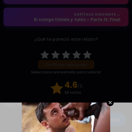
CAPÍTULO SIGUIENTE →
El colega tímido y tulón – Parte IV: Final
¿Qué te pareció este relato?
Confirmar valoración
Selecciona una estrella para valorar
4.6
/5
28 votos
Post Views:
3.556
Escribe un comentario